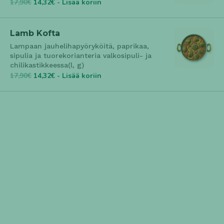
17,90€
14,32€ - Lisää koriin
Lamb Kofta
Lampaan jauhelihapyöryköitä, paprikaa,
sipulia ja tuorekorianteria valkosipuli- ja
chilikastikkeessa(l, g)
17,90€
14,32€ - Lisää koriin
Alkuruoat
Nakit & Ranskalaiset
Nakit ja ranskalaiset tarjotaan ketsupin ja
salaatin kanssa lapsille.
9,00€
7,20€ - Lisää koriin
Chicken & Chips
Kanasuikaleita ja ranskalaisia perunoita