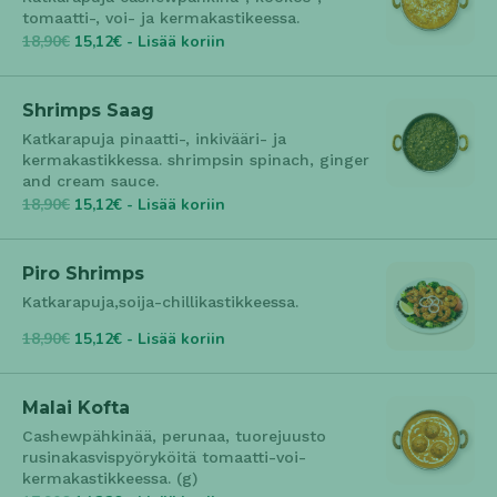
tomaatti-, voi- ja kermakastikeessa.
18,90€
15,12€ - Lisää koriin
Shrimps Saag
Katkarapuja pinaatti-, inkivääri- ja
kermakastikkessa. shrimpsin spinach, ginger
and cream sauce.
18,90€
15,12€ - Lisää koriin
Piro Shrimps
Katkarapuja,soija-chillikastikkeessa.
18,90€
15,12€ - Lisää koriin
Malai Kofta
Cashewpähkinää, perunaa, tuorejuusto
rusinakasvispyöryköitä tomaatti-voi-
kermakastikkeessa. (g)