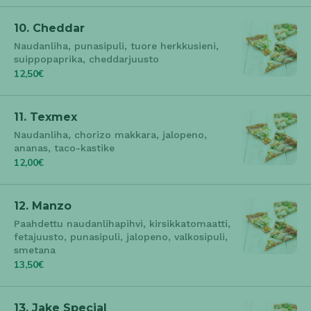
10. Cheddar
Naudanliha, punasipuli, tuore herkkusieni,
suippopaprika, cheddarjuusto
12,50€
11. Texmex
Naudanliha, chorizo makkara, jalopeno,
ananas, taco-kastike
12,00€
12. Manzo
Paahdettu naudanlihapihvi, kirsikkatomaatti,
fetajuusto, punasipuli, jalopeno, valkosipuli,
smetana
13,50€
13. Jake Special