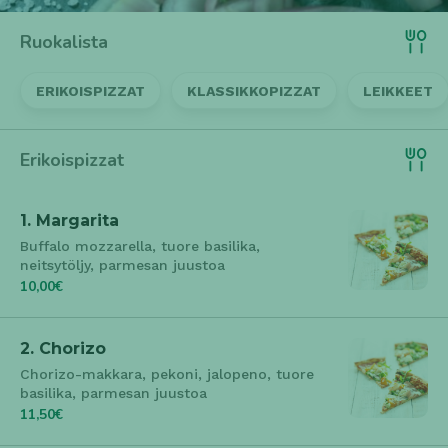
cookie_consent
- Käytetään evästeasetusten
tallentamisessa
Ruokalista
Tilastointi- ja suorituskykyevästeet
ERIKOISPIZZAT
KLASSIKKOPIZZAT
LEIKKEET
_ga
- Google Analytics: käyttäjien tunnistus (2
vuotta).
_gid
- Google Analytics: istunnon tunnistus (24
tuntia).
Erikoispizzat
_gat / _ga_*
- Pyynnön rajoitus / seurantotunnisteet
(minuutit / lyhytikäinen).
_gcl_au
- Google Ads -konversioseuranta (noin 90
1. Margarita
päivää).
Buffalo mozzarella, tuore basilika,
Mainonta- ja kolmannen osapuolen evästeet
neitsytöljy, parmesan juustoa
10,00€
_fbp / fr / datr
- Meta seurantaja mainonnan
kohdentamiseen (noin 90 päivää tai pidempi).
IDE / test_cookie
- DoubleClick / Google Advertising
2. Chorizo
(1–2 vuotta / väliaikainen).
Chorizo-makkara, pekoni, jalopeno, tuore
basilika, parmesan juustoa
11,50€