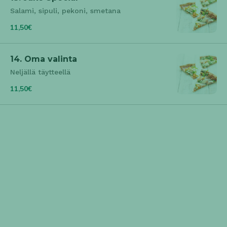
Salami, sipuli, pekoni, smetana
11,50€
14. Oma valinta
Neljällä täytteellä
11,50€
Klassikkopizzat
15. Bolognese
Jauheliha
9,40€
16. Americano
Kinkku, ananas, aurajuusto