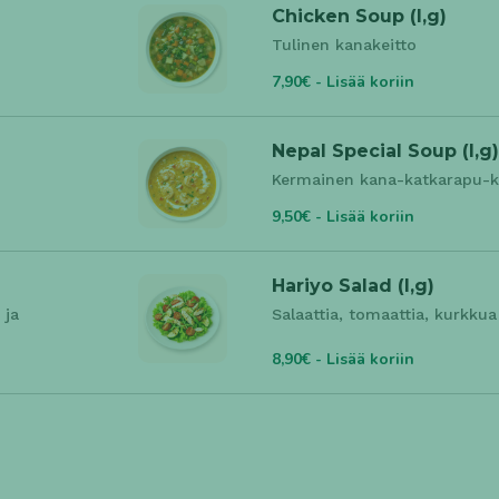
Chicken Soup (l,g)
Tulinen kanakeitto
7,90€ - Lisää koriin
Nepal Special Soup (l,g)
Kermainen kana-katkarapu-ka
9,50€ - Lisää koriin
Hariyo Salad (l,g)
 ja
Salaattia, tomaattia, kurkku
8,90€ - Lisää koriin
Naanleipä