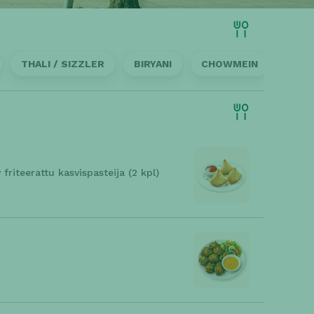
THALI / SIZZLER
BIRYANI
CHOWMEIN
JUO
 friteerattu kasvispasteija (2 kpl)