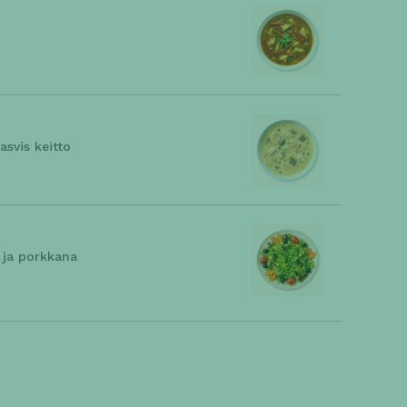
svis keitto
a ja porkkana