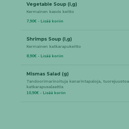
Vegetable Soup (l,g)
Kermainen kasvis keitto
7,90€ - Lisää koriin
Shrimps Soup (l,g)
Kermainen katkarapukeitto
8,90€ - Lisää koriin
Mismas Salad (g)
Tandoorimarinoituja kanarintapaloja, tuorejuustoa
katkarapusalaattia
10,90€ - Lisää koriin
Suosittuja
Butter Chicken (l,g)