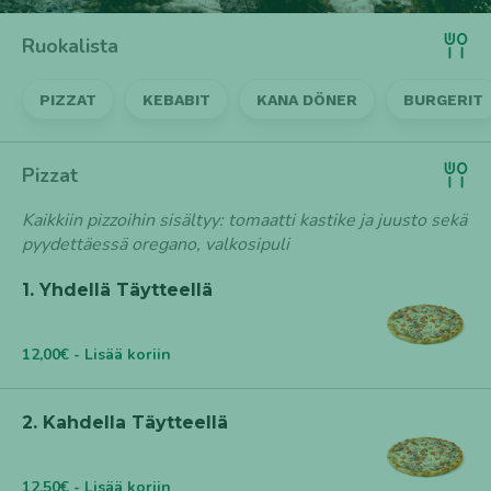
cookie_consent
- Käytetään evästeasetusten
tallentamisessa
Ruokalista
Tilastointi- ja suorituskykyevästeet
PIZZAT
KEBABIT
KANA DÖNER
BURGERIT
_ga
- Google Analytics: käyttäjien tunnistus (2
vuotta).
_gid
- Google Analytics: istunnon tunnistus (24
tuntia).
Pizzat
_gat / _ga_*
- Pyynnön rajoitus / seurantotunnisteet
(minuutit / lyhytikäinen).
Kaikkiin pizzoihin sisältyy: tomaatti kastike ja juusto sekä
_gcl_au
- Google Ads -konversioseuranta (noin 90
pyydettäessä oregano, valkosipuli
päivää).
1. Yhdellä Täytteellä
Mainonta- ja kolmannen osapuolen evästeet
_fbp / fr / datr
- Meta seurantaja mainonnan
kohdentamiseen (noin 90 päivää tai pidempi).
12,00€ - Lisää koriin
IDE / test_cookie
- DoubleClick / Google Advertising
(1–2 vuotta / väliaikainen).
2. Kahdella Täytteellä
12,50€ - Lisää koriin