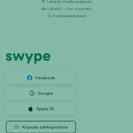
💬 Lähetä meille palaute
🛵 Lähetit - For couriers
🍪 Evästeasetukset
Facebook
Google
Apple ID
Luo tili ➕
Kirjaudu
Kirjaudu sähköpostilla