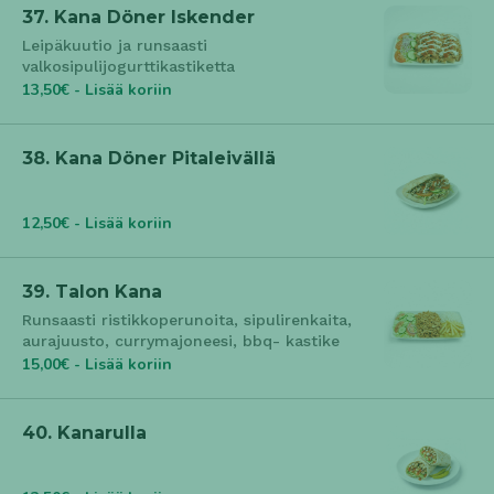
37. Kana Döner Iskender
Leipäkuutio ja runsaasti
valkosipulijogurttikastiketta
13,50€ - Lisää koriin
38. Kana Döner Pitaleivällä
12,50€ - Lisää koriin
39. Talon Kana
Runsaasti ristikkoperunoita, sipulirenkaita,
aurajuusto, currymajoneesi, bbq- kastike
15,00€ - Lisää koriin
40. Kanarulla