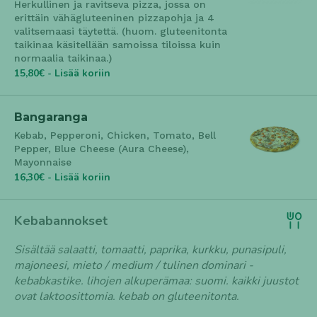
Herkullinen ja ravitseva pizza, jossa on
erittäin vähägluteeninen pizzapohja ja 4
valitsemaasi täytettä. (huom. gluteenitonta
taikinaa käsitellään samoissa tiloissa kuin
normaalia taikinaa.)
15,80€ - Lisää koriin
Bangaranga
Kebab, Pepperoni, Chicken, Tomato, Bell
Pepper, Blue Cheese (Aura Cheese),
Mayonnaise
16,30€ - Lisää koriin
Kebabannokset
Sisältää salaatti, tomaatti, paprika, kurkku, punasipuli,
majoneesi, mieto / medium / tulinen dominari -
kebabkastike. lihojen alkuperämaa: suomi. kaikki juustot
ovat laktoosittomia. kebab on gluteenitonta.