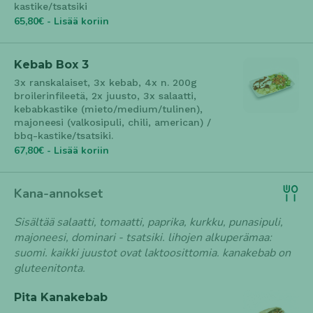
kastike/tsatsiki
65,80€ - Lisää koriin
Kebab Box 3
3x ranskalaiset, 3x kebab, 4x n. 200g
broilerinfileetä, 2x juusto, 3x salaatti,
kebabkastike (mieto/medium/tulinen),
majoneesi (valkosipuli, chili, american) /
bbq-kastike/tsatsiki.
67,80€ - Lisää koriin
Kana-annokset
Sisältää salaatti, tomaatti, paprika, kurkku, punasipuli,
majoneesi, dominari - tsatsiki. lihojen alkuperämaa:
suomi. kaikki juustot ovat laktoosittomia. kanakebab on
gluteenitonta.
Pita Kanakebab