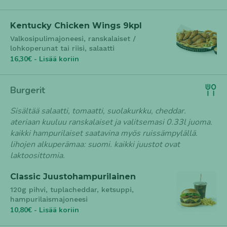
Kentucky Chicken Wings 9kpl
Valkosipulimajoneesi, ranskalaiset /
lohkoperunat tai riisi, salaatti
16,30€ - Lisää koriin
Burgerit
Sisältää salaatti, tomaatti, suolakurkku, cheddar.
ateriaan kuuluu ranskalaiset ja valitsemasi 0.33l juoma.
kaikki hampurilaiset saatavina myös ruissämpylällä.
lihojen alkuperämaa: suomi. kaikki juustot ovat
laktoosittomia.
Classic Juustohampurilainen
120g pihvi, tuplacheddar, ketsuppi,
hampurilaismajoneesi
10,80€ - Lisää koriin