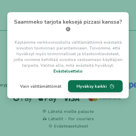
Saammeko tarjota keksejä pizzasi kanssa?
🍪
Käytämme verkkosivustolla välttämättömiä evästeitä
sivuston toiminnan parantamiseen. Toivomme, että
Tietosi ovat turvassa.
hyväksyt myös toiminnalliset ja tilastointievästeet,
jotta voimme kehittää sivustoa vastaamaan käyttäjien
tarpeita. Valitse alla, mitä evästeitä hyväksyt.
Evästeluettelo
Evästeluettelo
wype hyväksyy maksut turvallisesti, yhteistyössä
Vain välttämättömät
Hyväksy kaikki
Välttämättömät evästeet
w_asession
- Lyhytaikainen istuntoeväste, jonka
tarkoituksena on estää vaarallista liikennettä
sivustolla. (2 tuntia)
💬 Lähetä meille palaute
w_usession
- Pitkäaikainen käyttäjäistunto, jonka
🛵 Lähetit - For couriers
tarkoituksena on auttaa käyttäjää tilausten
🍪 Evästeasetukset
tekemisessä ja omien tietojen tallentamisessa. (2
viikkoa)