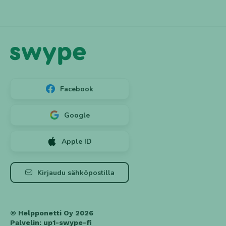
Facebook
Google
Apple ID
Luo tili ➕
Kirjaudu
Kirjaudu sähköpostilla
© Helpponetti Oy 2026
Unohtuiko? 🤔
Salasana
Palvelin: up1-swype-fi