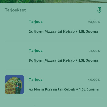
cookie_consent
- Käytetään evästeasetusten
tallentamisessa
Tarjoukset
Tilastointi- ja suorituskykyevästeet
Tarjous
23,00€
_ga
- Google Analytics: käyttäjien tunnistus (2
vuotta).
2x Norm Pizzaa tai Kebab + 1,5L Juoma
_gid
- Google Analytics: istunnon tunnistus (24
tuntia).
_gat / _ga_*
- Pyynnön rajoitus / seurantotunnisteet
(minuutit / lyhytikäinen).
_gcl_au
- Google Ads -konversioseuranta (noin 90
Tarjous
31,00€
päivää).
3x Norm Pizzaa tai Kebab + 1,5L Juoma
Mainonta- ja kolmannen osapuolen evästeet
_fbp / fr / datr
- Meta seurantaja mainonnan
kohdentamiseen (noin 90 päivää tai pidempi).
Tarjous
40,00€
IDE / test_cookie
- DoubleClick / Google Advertising
(1–2 vuotta / väliaikainen).
4x Norm Pizzaa tai Kebab + 1,5L Juoma