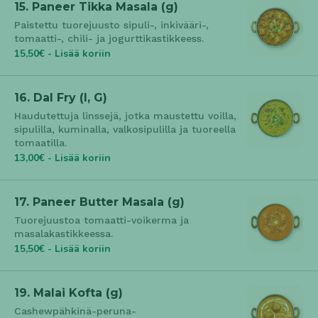
15. Paneer Tikka Masala (g)
Paistettu tuorejuusto sipuli-, inkivääri-,
tomaatti-, chili- ja jogurttikastikkeess.
15,50€ - Lisää koriin
16. Dal Fry (l, G)
Haudutettuja linssejä, jotka maustettu voilla,
sipulilla, kuminalla, valkosipulilla ja tuoreella
tomaatilla.
13,00€ - Lisää koriin
17. Paneer Butter Masala (g)
Tuorejuustoa tomaatti-voikerma ja
masalakastikkeessa.
15,50€ - Lisää koriin
19. Malai Kofta (g)
Cashewpähkinä-peruna-