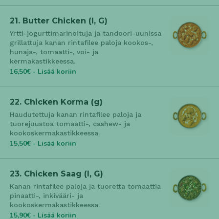
21. Butter Chicken (l, G)
Yrtti-jogurttimarinoituja ja tandoori-uunissa
grillattuja kanan rintafilee paloja kookos-,
hunaja-, tomaatti-, voi- ja
kermakastikkeessa.
16,50€ - Lisää koriin
22. Chicken Korma (g)
Haudutettuja kanan rintafilee paloja ja
tuorejuustoa tomaatti-, cashew- ja
kookoskermakastikkeessa.
15,50€ - Lisää koriin
23. Chicken Saag (l, G)
Kanan rintafilee paloja ja tuoretta tomaattia
pinaatti-, inkivääri- ja
kookoskermakastikkeessa.
15,90€ - Lisää koriin