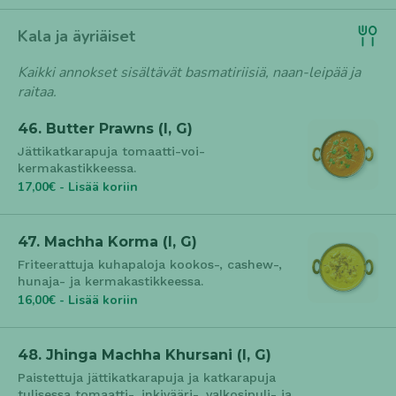
Kala ja äyriäiset
Kaikki annokset sisältävät basmatiriisiä, naan-leipää ja
raitaa.
46. Butter Prawns (l, G)
Jättikatkarapuja tomaatti-voi-
kermakastikkeessa.
17,00€ - Lisää koriin
47. Machha Korma (l, G)
Friteerattuja kuhapaloja kookos-, cashew-,
hunaja- ja kermakastikkeessa.
16,00€ - Lisää koriin
48. Jhinga Machha Khursani (l, G)
Paistettuja jättikatkarapuja ja katkarapuja
tulisessa tomaatti-, inkivääri-, valkosipuli- ja