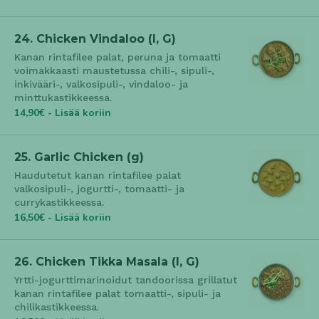
24. Chicken Vindaloo (l, G)
Kanan rintafilee palat, peruna ja tomaatti
voimakkaasti maustetussa chili-, sipuli-,
inkivääri-, valkosipuli-, vindaloo- ja
minttukastikkeessa.
14,90€ - Lisää koriin
25. Garlic Chicken (g)
Haudutetut kanan rintafilee palat
valkosipuli-, jogurtti-, tomaatti- ja
currykastikkeessa.
16,50€ - Lisää koriin
26. Chicken Tikka Masala (l, G)
Yrtti-jogurttimarinoidut tandoorissa grillatut
kanan rintafilee palat tomaatti-, sipuli- ja
chilikastikkeessa.