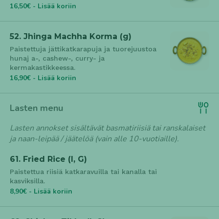
16,50€ - Lisää koriin
52. Jhinga Machha Korma (g)
Paistettuja jättikatkarapuja ja tuorejuustoa
hunaj a-, cashew-, curry- ja
kermakastikkeessa.
16,90€ - Lisää koriin
Lasten menu
Lasten annokset sisältävät basmatiriisiä tai ranskalaiset
ja naan-leipää / jäätelöä (vain alle 10-vuotiaille).
61. Fried Rice (l, G)
Paistettua riisiä katkaravuilla tai kanalla tai
kasviksilla.
8,90€ - Lisää koriin