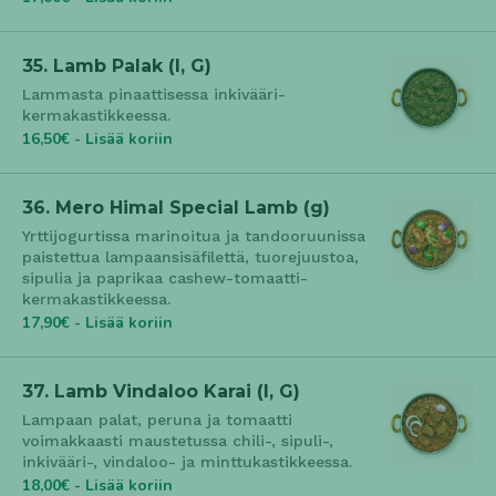
35. Lamb Palak (l, G)
Lammasta pinaattisessa inkivääri-
kermakastikkeessa.
16,50€ - Lisää koriin
36. Mero Himal Special Lamb (g)
Yrttijogurtissa marinoitua ja tandooruunissa
paistettua lampaansisäfilettä, tuorejuustoa,
sipulia ja paprikaa cashew-tomaatti-
kermakastikkeessa.
17,90€ - Lisää koriin
37. Lamb Vindaloo Karai (l, G)
Lampaan palat, peruna ja tomaatti
voimakkaasti maustetussa chili-, sipuli-,
inkivääri-, vindaloo- ja minttukastikkeessa.
18,00€ - Lisää koriin