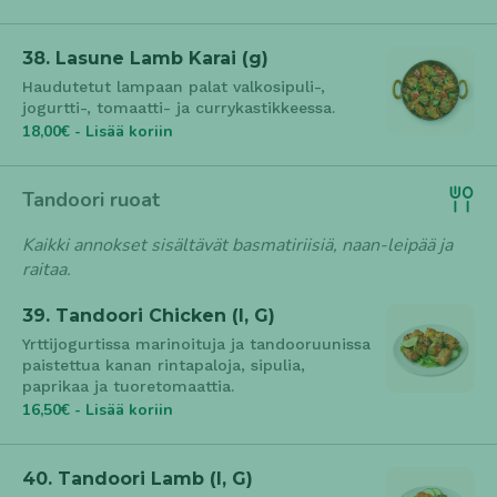
38. Lasune Lamb Karai (g)
Haudutetut lampaan palat valkosipuli-,
jogurtti-, tomaatti- ja currykastikkeessa.
18,00€ - Lisää koriin
Tandoori ruoat
Kaikki annokset sisältävät basmatiriisiä, naan-leipää ja
raitaa.
39. Tandoori Chicken (l, G)
Yrttijogurtissa marinoituja ja tandooruunissa
paistettua kanan rintapaloja, sipulia,
paprikaa ja tuoretomaattia.
16,50€ - Lisää koriin
40. Tandoori Lamb (l, G)