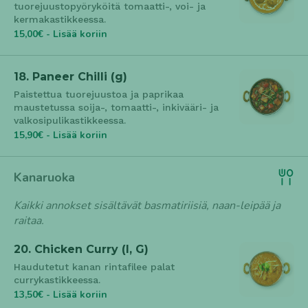
tuorejuustopyöryköitä tomaatti-, voi- ja
kermakastikkeessa.
15,00€ - Lisää koriin
18. Paneer Chilli (g)
Paistettua tuorejuustoa ja paprikaa
maustetussa soija-, tomaatti-, inkivääri- ja
valkosipulikastikkeessa.
15,90€ - Lisää koriin
Kanaruoka
Kaikki annokset sisältävät basmatiriisiä, naan-leipää ja
raitaa.
20. Chicken Curry (l, G)
Haudutetut kanan rintafilee palat
currykastikkeessa.
13,50€ - Lisää koriin