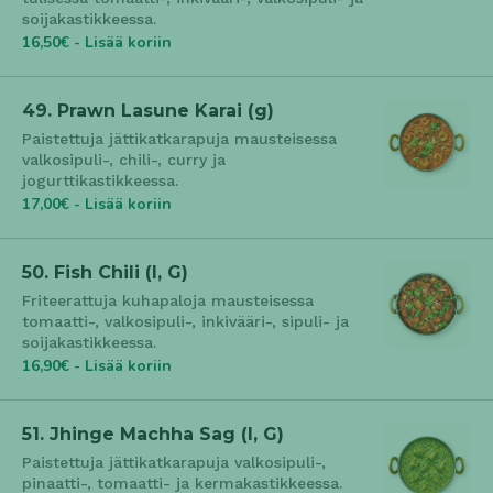
soijakastikkeessa.
16,50€ - Lisää koriin
49. Prawn Lasune Karai (g)
Paistettuja jättikatkarapuja mausteisessa
valkosipuli-, chili-, curry ja
jogurttikastikkeessa.
17,00€ - Lisää koriin
50. Fish Chili (l, G)
Friteerattuja kuhapaloja mausteisessa
tomaatti-, valkosipuli-, inkivääri-, sipuli- ja
soijakastikkeessa.
16,90€ - Lisää koriin
51. Jhinge Machha Sag (l, G)
Paistettuja jättikatkarapuja valkosipuli-,
pinaatti-, tomaatti- ja kermakastikkeessa.