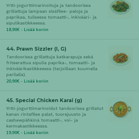
Yrtti-jogurttimarinoituja ja tandoorissa
grillattuja lampaan sisäfilee- paloja ja
paprikaa, tulisessa tomaatti-, inkivääri- ja
sipulikastikkeessa.
18,90€ - Lisää koriin
44. Prawn Sizzler (l, G)
Tandoorissa grillattuja katkarapuja sekä
friteerattua sipulia paprika-, tomaatti- ja
inkiväärikastikkeessa (tarjoillaan kuumalla
parilalla).
20,90€ - Lisää koriin
45. Special Chicken Karai (g)
Yrtti-jogurttimarinoidut tandoorissa grillatut
kanan rintafilee palat, tuorejuusto ja
cashewpähkinä tomaatti-, voi- ja
kermakastikkeessa.
19,90€ - Lisää koriin