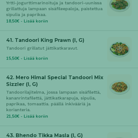
Yrtti-jogurttimarinoituja ja tandoori-uunissa
grillattuja lampaan sisäfileepaloja, paistettua
sipulia ja paprikaa.
18,50€ - Lisää koriin
41. Tandoori King Prawn (l, G)
Tandoori grillatut jättikatkaravut.
15,50€ - Lisää koriin
42. Mero Himal Special Tandoori Mix
Sizzler (l, G)
Tandoorilajitelma, jossa lampaan sisäfilettä,
kananrintafilettä, jättikatkarapuja, sipulia,
paprikaa, tomaattia. päällä inkivääriä ja
korianteria.
21,50€ - Lisää koriin
43. Bhendo Tikka Masla (l, G)