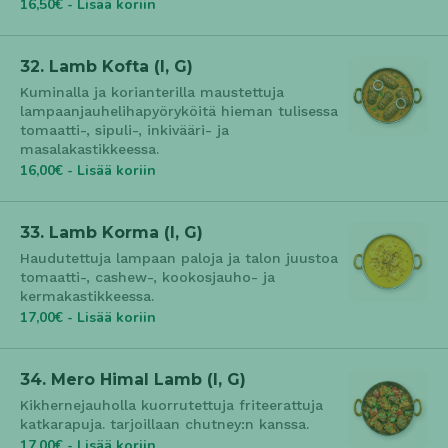
16,50€ - Lisää koriin
32. Lamb Kofta (l, G)
Kuminalla ja korianterilla maustettuja
lampaanjauhelihapyöryköitä hieman tulisessa
tomaatti-, sipuli-, inkivääri- ja
masalakastikkeessa.
16,00€ - Lisää koriin
33. Lamb Korma (l, G)
Haudutettuja lampaan paloja ja talon juustoa
tomaatti-, cashew-, kookosjauho- ja
kermakastikkeessa.
17,00€ - Lisää koriin
34. Mero Himal Lamb (l, G)
Kikhernejauholla kuorrutettuja friteerattuja
katkarapuja. tarjoillaan chutney:n kanssa.
17,00€ - Lisää koriin