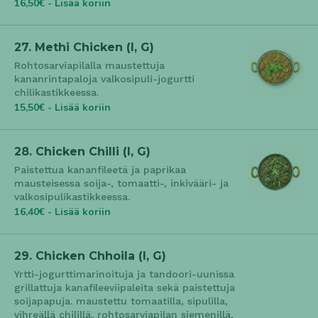
16,50€ - Lisää koriin
27. Methi Chicken (l, G)
Rohtosarviapilalla maustettuja
kananrintapaloja valkosipuli-jogurtti
chilikastikkeessa.
15,50€ - Lisää koriin
28. Chicken Chilli (l, G)
Paistettua kananfileetä ja paprikaa
mausteisessa soija-, tomaatti-, inkivääri- ja
valkosipulikastikkeessa.
16,40€ - Lisää koriin
29. Chicken Chhoila (l, G)
Yrtti-jogurttimarinoituja ja tandoori-uunissa
grillattuja kanafileeviipaleita sekä paistettuja
soijapapuja. maustettu tomaatilla, sipulilla,
vihreällä chilillä, rohtosarviapilan siemenillä,