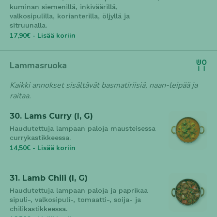
kuminan siemenillä, inkiväärillä,
valkosipulilla, korianterilla, öljyllä ja
sitruunalla.
17,90€ - Lisää koriin
Lammasruoka
Kaikki annokset sisältävät basmatiriisiä, naan-leipää ja
raitaa.
30. Lams Curry (l, G)
Haudutettuja lampaan paloja mausteisessa
currykastikkeessa.
14,50€ - Lisää koriin
31. Lamb Chili (l, G)
Haudutettuja lampaan paloja ja paprikaa
sipuli-, valkosipuli-, tomaatti-, soija- ja
chilikastikkeessa.