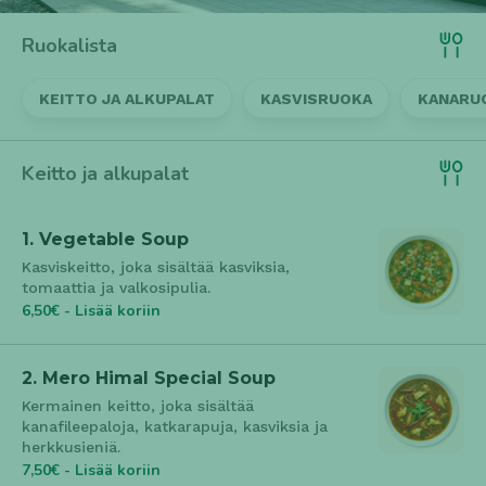
cookie_consent
- Käytetään evästeasetusten
tallentamisessa
Ruokalista
Tilastointi- ja suorituskykyevästeet
KEITTO JA ALKUPALAT
KASVISRUOKA
KANARU
_ga
- Google Analytics: käyttäjien tunnistus (2
vuotta).
_gid
- Google Analytics: istunnon tunnistus (24
tuntia).
Keitto ja alkupalat
_gat / _ga_*
- Pyynnön rajoitus / seurantotunnisteet
(minuutit / lyhytikäinen).
_gcl_au
- Google Ads -konversioseuranta (noin 90
1. Vegetable Soup
päivää).
Kasviskeitto, joka sisältää kasviksia,
Mainonta- ja kolmannen osapuolen evästeet
tomaattia ja valkosipulia.
6,50€ - Lisää koriin
_fbp / fr / datr
- Meta seurantaja mainonnan
kohdentamiseen (noin 90 päivää tai pidempi).
IDE / test_cookie
- DoubleClick / Google Advertising
2. Mero Himal Special Soup
(1–2 vuotta / väliaikainen).
Kermainen keitto, joka sisältää
kanafileepaloja, katkarapuja, kasviksia ja
herkkusieniä.
7,50€ - Lisää koriin