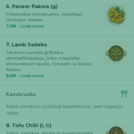
6. Paneer Pakora (g)
Friteerattua tuorejuustoa. tarjoillaan
chutney:n kanssa.
7,90€ - Lisää koriin
7. Lamb Sadeko
Tandoori-uunissa grillattua
lammasfileepaloja, jotka maustettu
sitruunaisesti sipulin, tomaatin ja kurkun
kanssa.
8,00€ - Lisää koriin
Kasvisruoka
Kaikki annokset sisältävät basmatiriisiä, naan-leipää ja
raitaa.
8. Tofu Chilli (l, G)
Tofua, paprikaa, sipulia ja tuoretomaattia