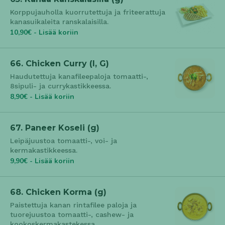
Korppujauholla kuorrutettuja ja friteerattuja
kanasuikaleita ranskalaisilla.
10,90€ - Lisää koriin
66. Chicken Curry (l, G)
Haudutettuja kanafileepaloja tomaatti-,
8sipuli- ja currykastikkeessa.
8,90€ - Lisää koriin
67. Paneer Koseli (g)
Leipäjuustoa tomaatti-, voi- ja
kermakastikkeessa.
9,90€ - Lisää koriin
68. Chicken Korma (g)
Paistettuja kanan rintafilee paloja ja
tuorejuustoa tomaatti-, cashew- ja
kookoskermakastekessa.