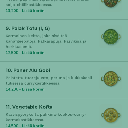
soija-chillikastikkeessa.
13,20€ - Lisää koriin
9. Palak Tofu (l, G)
Kermainen keitto, joka sisältää
kanafileepaloja, katkarapuja, kasviksia ja
herkkusieniä.
12,50€ - Lisää koriin
10. Paner Alu Gobi
Paistettu tuorejuusto, peruna ja kukkakaali
tulisessa currykastikkeessa.
14,20€ - Lisää koriin
11. Vegetable Kofta
Kasvispyöryköitä pähkinä-kookos-curry-
kermakastikkeessa.
14,50€ - Lisää koriin