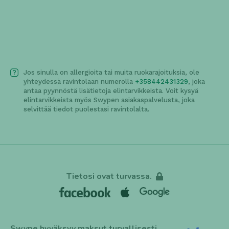
Ben&jerry's Half Baked 465ml
9,50€ - Lisää koriin
Jos sinulla on allergioita tai muita ruokarajoituksia, ole
yhteydessä ravintolaan numerolla
+358442431329
, joka
antaa pyynnöstä lisätietoja elintarvikkeista. Voit kysyä
elintarvikkeista myös Swypen asiakaspalvelusta, joka
selvittää tiedot puolestasi ravintolalta.
Tietosi ovat turvassa.
Swype hyväksyy maksut turvallisesti,