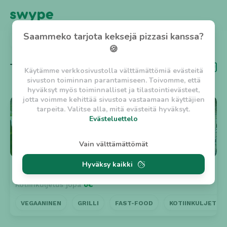
Saammeko tarjota keksejä pizzasi kanssa?
TAKAISIN
🍪
Tägi
Laadukas palvelu
Käytämme verkkosivustolla välttämättömiä evästeitä
sivuston toiminnan parantamiseen. Toivomme, että
hyväksyt myös toiminnalliset ja tilastointievästeet,
jotta voimme kehittää sivustoa vastaamaan käyttäjien
⭐ 5
tarpeita. Valitse alla, mitä evästeitä hyväksyt.
Evästeluettelo
Evästeluettelo
Vain välttämättömät
Välttämättömät evästeet
Hyväksy kaikki
w_asession
- Lyhytaikainen istuntoeväste, jonka
Special Burger Ylöjärvi
Suljettu
tarkoituksena on estää vaarallista liikennettä
Kotiinkuljetus jopa
0€
sivustolla. (2 tuntia)
w_usession
- Pitkäaikainen käyttäjäistunto, jonka
VEGAANINEN
GRILLI
FAST-FOOD
KOTIINKULJETUS
tarkoituksena on auttaa käyttäjää tilausten
tekemisessä ja omien tietojen tallentamisessa. (2
viikkoa)