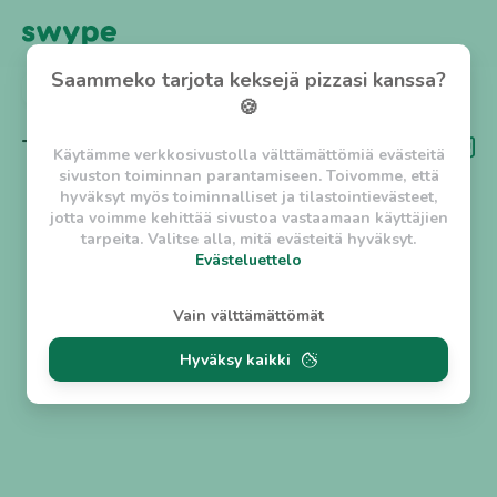
Saammeko tarjota keksejä pizzasi kanssa?
TAKAISIN
🍪
Tägi
Dine-out
Käytämme verkkosivustolla välttämättömiä evästeitä
sivuston toiminnan parantamiseen. Toivomme, että
hyväksyt myös toiminnalliset ja tilastointievästeet,
jotta voimme kehittää sivustoa vastaamaan käyttäjien
tarpeita. Valitse alla, mitä evästeitä hyväksyt.
Evästeluettelo
Evästeluettelo
Vain välttämättömät
Välttämättömät evästeet
Hyväksy kaikki
w_asession
- Lyhytaikainen istuntoeväste, jonka
tarkoituksena on estää vaarallista liikennettä
sivustolla. (2 tuntia)
w_usession
- Pitkäaikainen käyttäjäistunto, jonka
tarkoituksena on auttaa käyttäjää tilausten
tekemisessä ja omien tietojen tallentamisessa. (2
viikkoa)