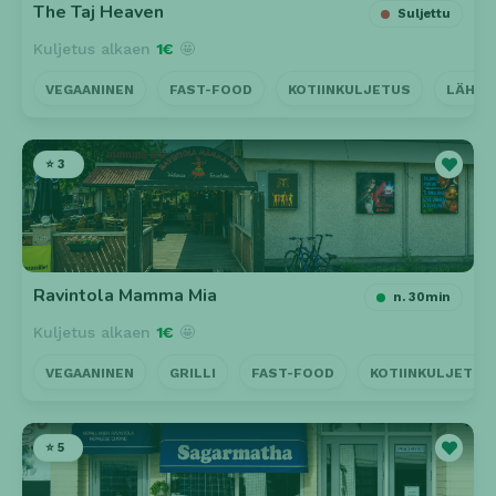
The Taj Heaven
Suljettu
Kuljetus alkaen
1€
🤩
VEGAANINEN
FAST-FOOD
KOTIINKULJETUS
LÄHEL
⭐ 3
Ravintola Mamma Mia
n. 30min
Kuljetus alkaen
1€
🤩
VEGAANINEN
GRILLI
FAST-FOOD
KOTIINKULJETUS
⭐ 5