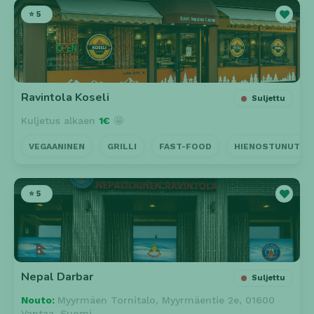
⭐ 5
Ravintola Koseli
Suljettu
Kuljetus alkaen
1€
🤩
VEGAANINEN
GRILLI
FAST-FOOD
HIENOSTUNUT
⭐ 5
Nepal Darbar
Suljettu
Nouto:
Myyrmäen Tornitalo, Myyrmäentie 2e, 01600
Vantaa, Suomi