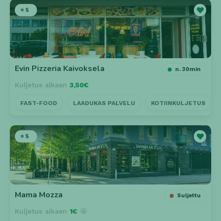
cookie_consent
- Käytetään evästeasetusten
⭐ 5
tallentamisessa
Tilastointi- ja suorituskykyevästeet
_ga
- Google Analytics: käyttäjien tunnistus (2
vuotta).
_gid
- Google Analytics: istunnon tunnistus (24
Evin Pizzeria Kaivoksela
n. 30min
tuntia).
Kuljetus alkaen
3,50€
_gat / _ga_*
- Pyynnön rajoitus / seurantotunnisteet
(minuutit / lyhytikäinen).
FAST-FOOD
LAADUKAS PALVELU
KOTIINKULJETUS
_gcl_au
- Google Ads -konversioseuranta (noin 90
päivää).
Mainonta- ja kolmannen osapuolen evästeet
⭐ 5
_fbp / fr / datr
- Meta seurantaja mainonnan
kohdentamiseen (noin 90 päivää tai pidempi).
IDE / test_cookie
- DoubleClick / Google Advertising
(1–2 vuotta / väliaikainen).
Mama Mozza
Suljettu
Kuljetus alkaen
1€
🤩