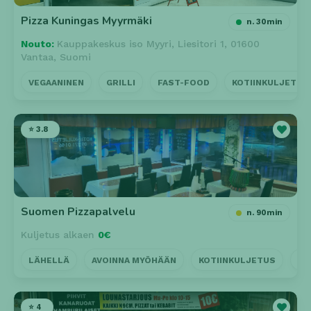
Pizza Kuningas Myyrmäki
n. 30min
Nouto:
Kauppakeskus iso Myyri, Liesitori 1, 01600
Vantaa, Suomi
VEGAANINEN
GRILLI
FAST-FOOD
KOTIINKULJETUS
⭐ 3.8
Suomen Pizzapalvelu
n. 90min
Kuljetus alkaen
0€
LÄHELLÄ
AVOINNA MYÖHÄÄN
KOTIINKULJETUS
VE
⭐ 4