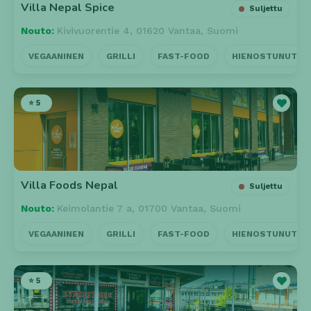
Villa Nepal Spice
Suljettu
Nouto:
Kivivuorentie 4, 01620 Vantaa, Suomi
VEGAANINEN
GRILLI
FAST-FOOD
HIENOSTUNUT
⭐ 5
Villa Foods Nepal
Suljettu
Nouto:
Keimolantie 7 a, 01700 Vantaa, Suomi
VEGAANINEN
GRILLI
FAST-FOOD
HIENOSTUNUT
⭐ 5