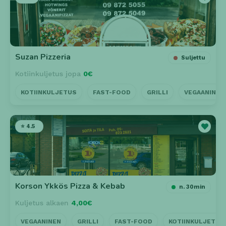
Suzan Pizzeria
Suljettu
Kotiinkuljetus jopa
0€
KOTIINKULJETUS
FAST-FOOD
GRILLI
VEGAANINEN
⭐ 4.5
Korson Ykkös Pizza & Kebab
n. 30min
Kuljetus alkaen
4,00€
VEGAANINEN
GRILLI
FAST-FOOD
KOTIINKULJETUS