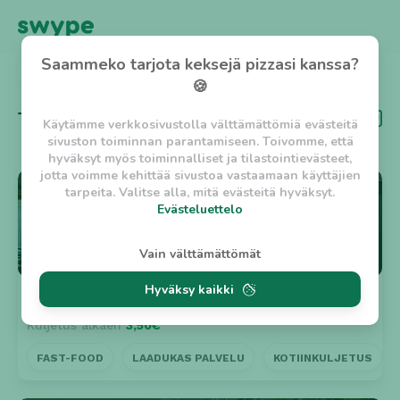
Saammeko tarjota keksejä pizzasi kanssa?
TAKAISIN
🍪
Tägi
Pöytävaraus
Käytämme verkkosivustolla välttämättömiä evästeitä
sivuston toiminnan parantamiseen. Toivomme, että
hyväksyt myös toiminnalliset ja tilastointievästeet,
jotta voimme kehittää sivustoa vastaamaan käyttäjien
⭐ 5
tarpeita. Valitse alla, mitä evästeitä hyväksyt.
Evästeluettelo
Evästeluettelo
Vain välttämättömät
Välttämättömät evästeet
Hyväksy kaikki
w_asession
- Lyhytaikainen istuntoeväste, jonka
Evin Pizzeria Kaivoksela
n. 30min
tarkoituksena on estää vaarallista liikennettä
Kuljetus alkaen
3,50€
sivustolla. (2 tuntia)
w_usession
- Pitkäaikainen käyttäjäistunto, jonka
FAST-FOOD
LAADUKAS PALVELU
KOTIINKULJETUS
tarkoituksena on auttaa käyttäjää tilausten
tekemisessä ja omien tietojen tallentamisessa. (2
viikkoa)