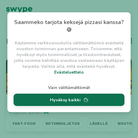
Saammeko tarjota keksejä pizzasi kanssa?
TAKAISIN
🍪
Kategoria
Vietnamilainen
Käytämme verkkosivustolla välttämättömiä evästeitä
sivuston toiminnan parantamiseen. Toivomme, että
hyväksyt myös toiminnalliset ja tilastointievästeet,
jotta voimme kehittää sivustoa vastaamaan käyttäjien
⭐ 4.5
tarpeita. Valitse alla, mitä evästeitä hyväksyt.
Evästeluettelo
Evästeluettelo
Vain välttämättömät
Välttämättömät evästeet
Hyväksy kaikki
w_asession
- Lyhytaikainen istuntoeväste, jonka
Korso Pizza For You
n. 30min
tarkoituksena on estää vaarallista liikennettä
Kuljetus alkaen
0€
sivustolla. (2 tuntia)
w_usession
- Pitkäaikainen käyttäjäistunto, jonka
FAST-FOOD
KOTIINKULJETUS
LÄHELLÄ
NOUTO
tarkoituksena on auttaa käyttäjää tilausten
tekemisessä ja omien tietojen tallentamisessa. (2
viikkoa)