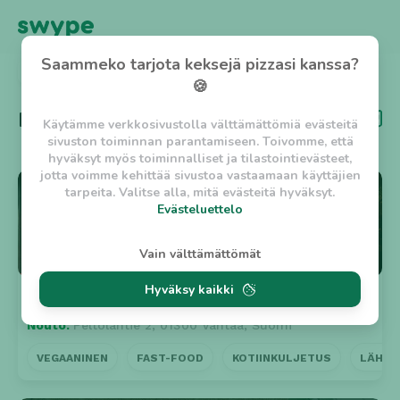
Saammeko tarjota keksejä pizzasi kanssa?
TAKAISIN
🍪
Kategoria
Katuruoka
Käytämme verkkosivustolla välttämättömiä evästeitä
sivuston toiminnan parantamiseen. Toivomme, että
hyväksyt myös toiminnalliset ja tilastointievästeet,
jotta voimme kehittää sivustoa vastaamaan käyttäjien
⭐ 5
tarpeita. Valitse alla, mitä evästeitä hyväksyt.
Evästeluettelo
Evästeluettelo
Vain välttämättömät
Välttämättömät evästeet
Hyväksy kaikki
w_asession
- Lyhytaikainen istuntoeväste, jonka
The Taj Heaven
n. 30min
tarkoituksena on estää vaarallista liikennettä
Nouto:
Peltolantie 2, 01300 Vantaa, Suomi
sivustolla. (2 tuntia)
w_usession
- Pitkäaikainen käyttäjäistunto, jonka
VEGAANINEN
FAST-FOOD
KOTIINKULJETUS
LÄHEL
tarkoituksena on auttaa käyttäjää tilausten
tekemisessä ja omien tietojen tallentamisessa. (2
viikkoa)