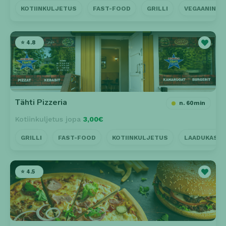
KOTIINKULJETUS
FAST-FOOD
GRILLI
VEGAANINEN
⭐ 4.8
Tähti Pizzeria
n. 60min
Kotiinkuljetus jopa
3,00€
GRILLI
FAST-FOOD
KOTIINKULJETUS
LAADUKAS P
⭐ 4.5