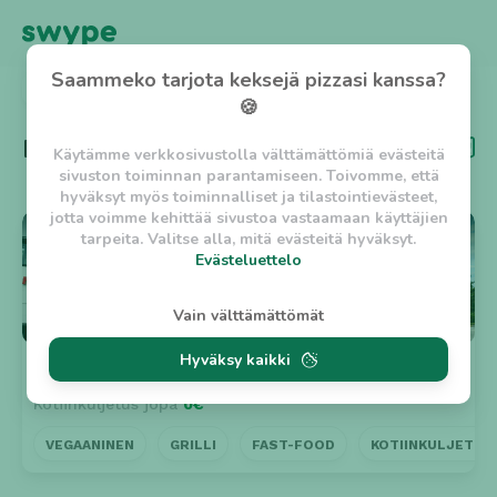
Saammeko tarjota keksejä pizzasi kanssa?
TAKAISIN
🍪
Kategoria
Salaatti
Käytämme verkkosivustolla välttämättömiä evästeitä
sivuston toiminnan parantamiseen. Toivomme, että
hyväksyt myös toiminnalliset ja tilastointievästeet,
jotta voimme kehittää sivustoa vastaamaan käyttäjien
⭐ 5
tarpeita. Valitse alla, mitä evästeitä hyväksyt.
Evästeluettelo
Evästeluettelo
Vain välttämättömät
Välttämättömät evästeet
Hyväksy kaikki
w_asession
- Lyhytaikainen istuntoeväste, jonka
Riihi Pizzeria
n. 30min
tarkoituksena on estää vaarallista liikennettä
Kotiinkuljetus jopa
0€
sivustolla. (2 tuntia)
w_usession
- Pitkäaikainen käyttäjäistunto, jonka
VEGAANINEN
GRILLI
FAST-FOOD
KOTIINKULJETUS
tarkoituksena on auttaa käyttäjää tilausten
tekemisessä ja omien tietojen tallentamisessa. (2
viikkoa)