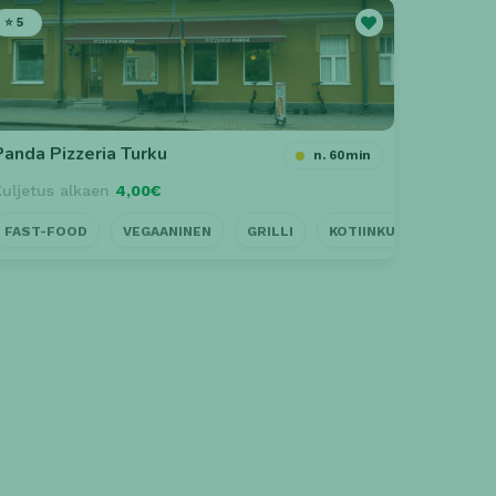
⭐ 5
Panda Pizzeria Turku
n. 60min
Kuljetus alkaen
4,00€
FAST-FOOD
LAADUKAS PALVELU
VEGAANINEN
DINE-OUT
GRILLI
LÄHELLÄ
KOTIINKULJETUS
NOUTO