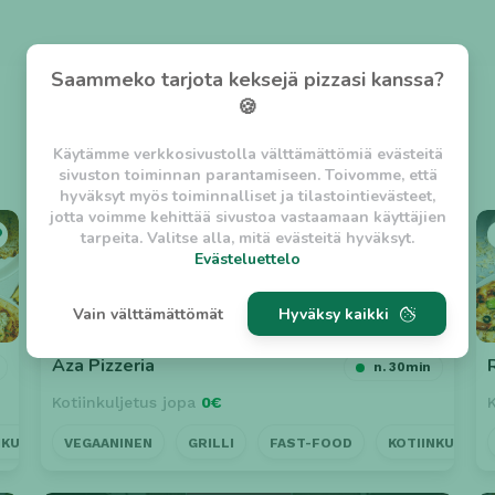
Saammeko tarjota keksejä pizzasi kanssa?
🍪
Käytämme verkkosivustolla välttämättömiä evästeitä
sivuston toiminnan parantamiseen. Toivomme, että
hyväksyt myös toiminnalliset ja tilastointievästeet,
jotta voimme kehittää sivustoa vastaamaan käyttäjien
⭐ 4.7
tarpeita. Valitse alla, mitä evästeitä hyväksyt.
Evästeluettelo
Evästeluettelo
Vain välttämättömät
Hyväksy kaikki
Välttämättömät evästeet
w_asession
- Lyhytaikainen istuntoeväste, jonka
Aza Pizzeria
n. 30min
tarkoituksena on estää vaarallista liikennettä
Kotiinkuljetus jopa
0€
sivustolla. (2 tuntia)
w_usession
- Pitkäaikainen käyttäjäistunto, jonka
NKULJETUS
VEGAANINEN
LÄHELLÄ
GRILLI
AVOINNA MYÖHÄÄN
FAST-FOOD
KOTIINKULJET
tarkoituksena on auttaa käyttäjää tilausten
tekemisessä ja omien tietojen tallentamisessa. (2
viikkoa)