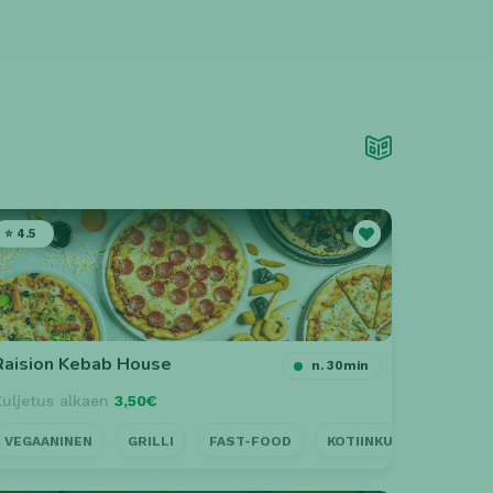
⭐ 4.5
Raision Kebab House
n. 30min
Kuljetus alkaen
3,50€
US
VEGAANINEN
LÄHELLÄ
GRILLI
AVOINNA MYÖHÄÄN
FAST-FOOD
KOTIINKULJETUS