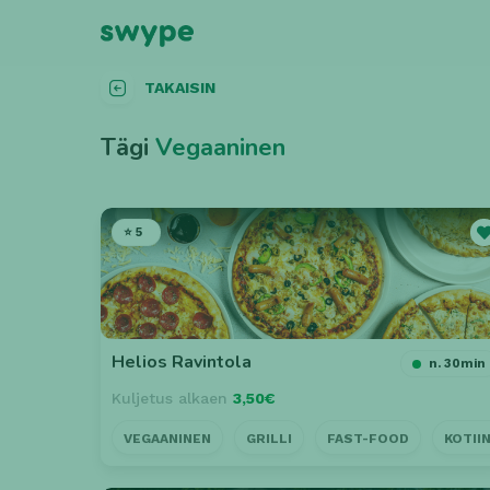
TAKAISIN
Tägi
Vegaaninen
⭐ 5
Helios Ravintola
n. 30min
Kuljetus alkaen
3,50€
VEGAANINEN
GRILLI
FAST-FOOD
KOTII