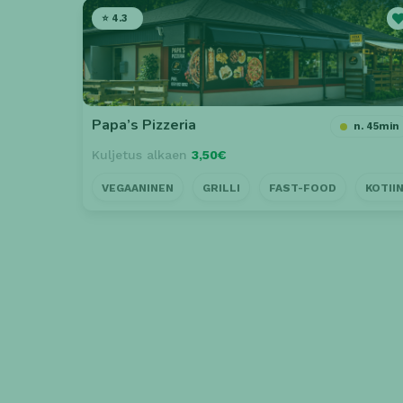
⭐ 4.3
Papa’s Pizzeria
n. 45min
Kuljetus alkaen
3,50€
VEGAANINEN
GRILLI
FAST-FOOD
KOTII