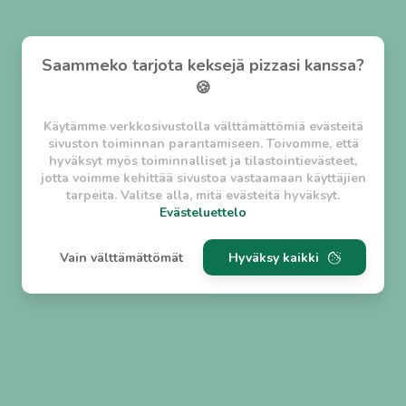
Saammeko tarjota keksejä pizzasi kanssa?
🍪
Käytämme verkkosivustolla välttämättömiä evästeitä
sivuston toiminnan parantamiseen. Toivomme, että
hyväksyt myös toiminnalliset ja tilastointievästeet,
jotta voimme kehittää sivustoa vastaamaan käyttäjien
tarpeita. Valitse alla, mitä evästeitä hyväksyt.
Evästeluettelo
Evästeluettelo
Vain välttämättömät
Hyväksy kaikki
Välttämättömät evästeet
w_asession
- Lyhytaikainen istuntoeväste, jonka
tarkoituksena on estää vaarallista liikennettä
sivustolla. (2 tuntia)
w_usession
- Pitkäaikainen käyttäjäistunto, jonka
tarkoituksena on auttaa käyttäjää tilausten
tekemisessä ja omien tietojen tallentamisessa. (2
viikkoa)