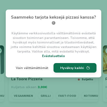
Saammeko tarjota keksejä pizzasi kanssa?
🍪
Käytämme verkkosivustolla välttämättömiä evästeitä
sivuston toiminnan parantamiseen. Toivomme, että
hyväksyt myös toiminnalliset ja tilastointievästeet,
jotta voimme kehittää sivustoa vastaamaan käyttäjien
⭐ 3.7
tarpeita. Valitse alla, mitä evästeitä hyväksyt.
Evästeluettelo
Evästeluettelo
Vain välttämättömät
Hyväksy kaikki
Välttämättömät evästeet
w_asession
- Lyhytaikainen istuntoeväste, jonka
La Toore Pizzeria
Suljettu
tarkoituksena on estää vaarallista liikennettä
Kuljetus alkaen
3,00€
sivustolla. (2 tuntia)
w_usession
- Pitkäaikainen käyttäjäistunto, jonka
NKULJETUS
VEGAANINEN
LÄHELLÄ
GRILLI
AVOINNA MYÖHÄÄN
FAST-FOOD
KOTIINKULJET
tarkoituksena on auttaa käyttäjää tilausten
tekemisessä ja omien tietojen tallentamisessa. (2
viikkoa)