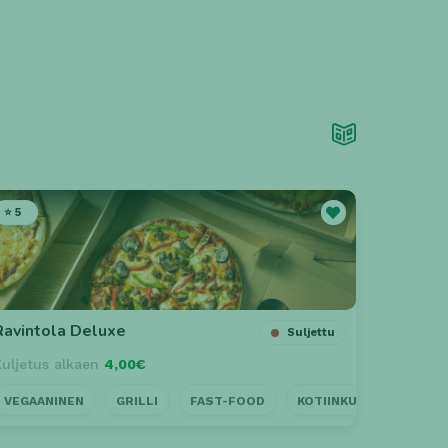
⭐ 5
Ravintola Deluxe
Suljettu
Kuljetus alkaen
4,00€
US
VEGAANINEN
LÄHELLÄ
GRILLI
AVOINNA MYÖHÄÄN
FAST-FOOD
NOUTO
KOTIINKULJETUS
A