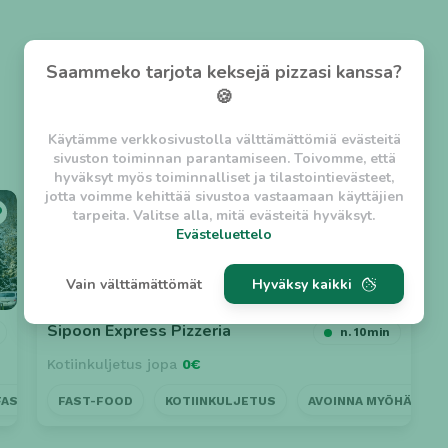
Saammeko tarjota keksejä pizzasi kanssa?
🍪
Käytämme verkkosivustolla välttämättömiä evästeitä
sivuston toiminnan parantamiseen. Toivomme, että
hyväksyt myös toiminnalliset ja tilastointievästeet,
jotta voimme kehittää sivustoa vastaamaan käyttäjien
⭐ 4.6
tarpeita. Valitse alla, mitä evästeitä hyväksyt.
Evästeluettelo
Evästeluettelo
Vain välttämättömät
Hyväksy kaikki
Välttämättömät evästeet
w_asession
- Lyhytaikainen istuntoeväste, jonka
Sipoon Express Pizzeria
n. 10min
tarkoituksena on estää vaarallista liikennettä
Kotiinkuljetus jopa
0€
sivustolla. (2 tuntia)
w_usession
- Pitkäaikainen käyttäjäistunto, jonka
FAST-FOOD
FAST-FOOD
LÄHELLÄ
KOTIINKULJETUS
AVOINNA MYÖHÄÄN
AVOINNA MYÖHÄÄN
NOUTO
PÖ
tarkoituksena on auttaa käyttäjää tilausten
tekemisessä ja omien tietojen tallentamisessa. (2
viikkoa)