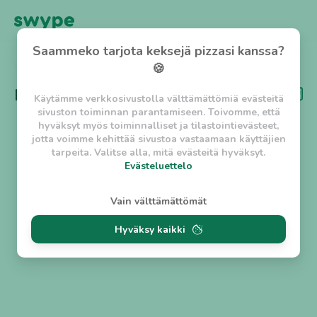
Saammeko tarjota keksejä pizzasi kanssa?
TAKAISIN
🍪
Kategoria
Pihvi
Käytämme verkkosivustolla välttämättömiä evästeitä
sivuston toiminnan parantamiseen. Toivomme, että
hyväksyt myös toiminnalliset ja tilastointievästeet,
jotta voimme kehittää sivustoa vastaamaan käyttäjien
tarpeita. Valitse alla, mitä evästeitä hyväksyt.
Evästeluettelo
Evästeluettelo
Vain välttämättömät
Välttämättömät evästeet
Hyväksy kaikki
w_asession
- Lyhytaikainen istuntoeväste, jonka
tarkoituksena on estää vaarallista liikennettä
sivustolla. (2 tuntia)
w_usession
- Pitkäaikainen käyttäjäistunto, jonka
tarkoituksena on auttaa käyttäjää tilausten
tekemisessä ja omien tietojen tallentamisessa. (2
viikkoa)