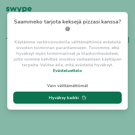
Saammeko tarjota keksejä pizzasi kanssa?
TAKAISIN
🍪
Tägi
Pöytävaraus
Käytämme verkkosivustolla välttämättömiä evästeitä
sivuston toiminnan parantamiseen. Toivomme, että
hyväksyt myös toiminnalliset ja tilastointievästeet,
jotta voimme kehittää sivustoa vastaamaan käyttäjien
tarpeita. Valitse alla, mitä evästeitä hyväksyt.
Evästeluettelo
Evästeluettelo
Vain välttämättömät
Välttämättömät evästeet
Hyväksy kaikki
w_asession
- Lyhytaikainen istuntoeväste, jonka
tarkoituksena on estää vaarallista liikennettä
sivustolla. (2 tuntia)
w_usession
- Pitkäaikainen käyttäjäistunto, jonka
tarkoituksena on auttaa käyttäjää tilausten
tekemisessä ja omien tietojen tallentamisessa. (2
viikkoa)