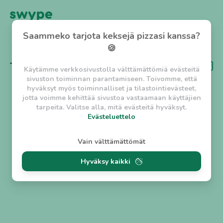
Saammeko tarjota keksejä pizzasi kanssa?
TAKAISIN
🍪
Tägi
Halpa
Käytämme verkkosivustolla välttämättömiä evästeitä
sivuston toiminnan parantamiseen. Toivomme, että
hyväksyt myös toiminnalliset ja tilastointievästeet,
jotta voimme kehittää sivustoa vastaamaan käyttäjien
tarpeita. Valitse alla, mitä evästeitä hyväksyt.
Evästeluettelo
Evästeluettelo
Vain välttämättömät
Välttämättömät evästeet
Hyväksy kaikki
w_asession
- Lyhytaikainen istuntoeväste, jonka
tarkoituksena on estää vaarallista liikennettä
sivustolla. (2 tuntia)
w_usession
- Pitkäaikainen käyttäjäistunto, jonka
tarkoituksena on auttaa käyttäjää tilausten
tekemisessä ja omien tietojen tallentamisessa. (2
viikkoa)