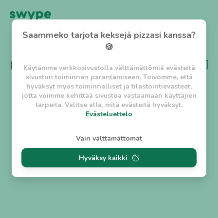
Saammeko tarjota keksejä pizzasi kanssa?
TAKAISIN
🍪
Kategoria
Meksikolainen
Käytämme verkkosivustolla välttämättömiä evästeitä
sivuston toiminnan parantamiseen. Toivomme, että
hyväksyt myös toiminnalliset ja tilastointievästeet,
jotta voimme kehittää sivustoa vastaamaan käyttäjien
tarpeita. Valitse alla, mitä evästeitä hyväksyt.
Evästeluettelo
Evästeluettelo
Vain välttämättömät
Välttämättömät evästeet
Hyväksy kaikki
w_asession
- Lyhytaikainen istuntoeväste, jonka
tarkoituksena on estää vaarallista liikennettä
sivustolla. (2 tuntia)
w_usession
- Pitkäaikainen käyttäjäistunto, jonka
tarkoituksena on auttaa käyttäjää tilausten
tekemisessä ja omien tietojen tallentamisessa. (2
viikkoa)