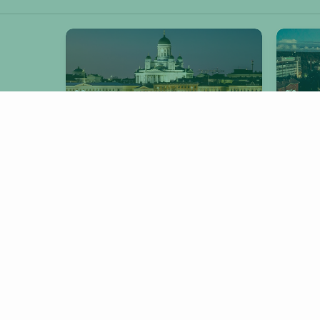
Helsinki
V
Muut Swype-kaupungit
TURKU
TAMPERE
KOTKA
KERAVA
KAARINA
VARKAUS
LOVIISA
HEINOLA
PORI