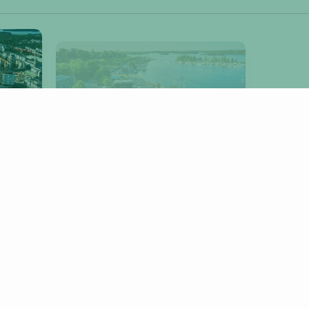
Lappeenranta
RA
KUOPIO
PORVOO
NURMIJÄRVI
LIETO
INMAA
RIIHIMÄKI
INKOO