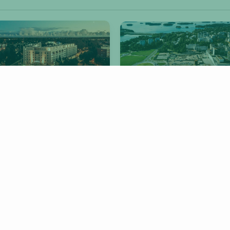
antaa
Espoo
JYVÄSKYLÄ
LAHTI
SIPOO
IMAT
KOUVOLA
HÄMEENLINNA
TUUSULA
IISALMI
YLÖJÄRVI
JOENSUU
KEM