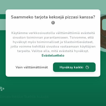
Saammeko tarjota keksejä pizzasi kanssa?
🍪
Käytämme verkkosivustolla välttämättömiä evästeitä
sivuston toiminnan parantamiseen. Toivomme, että
hyväksyt myös toiminnalliset ja tilastointievästeet,
jotta voimme kehittää sivustoa vastaamaan käyttäjien
tarpeita. Valitse alla, mitä evästeitä hyväksyt.
Evästeluettelo
Evästeluettelo
Vain välttämättömät
Hyväksy kaikki
Välttämättömät evästeet
w_asession
- Lyhytaikainen istuntoeväste, jonka
tarkoituksena on estää vaarallista liikennettä
sivustolla. (2 tuntia)
 ✨
w_usession
- Pitkäaikainen käyttäjäistunto, jonka
tarkoituksena on auttaa käyttäjää tilausten
lman heille turhia kuluja
tekemisessä ja omien tietojen tallentamisessa. (2
viikkoa)