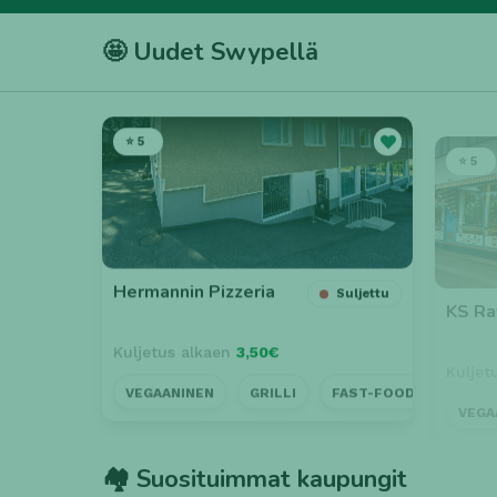
🤩 Uudet Swypellä
⭐ 5
⭐ 5
Hermannin Pizzeria
KS Ra
Suljettu
Kuljetus alkaen
3,50€
Kuljet
VEGAANINEN
GRILLI
FAST-FOOD
LÄHE
VEGA
🏘️ Suosituimmat kaupungit