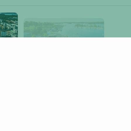
Lappeenranta
RA
KUOPIO
PORVOO
NURMIJÄRVI
LIETO
INMAA
RIIHIMÄKI
INKOO