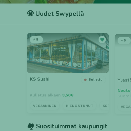
🤩 Uudet Swypellä
⭐ 5
⭐ 5
KS Sushi
Yläst
Suljettu
Nouto
Kuljetus alkaen
3,50€
Suomi
VEGAANINEN
HIENOSTUNUT
KOTIINKULJET
VEGA
🏘️ Suosituimmat kaupungit