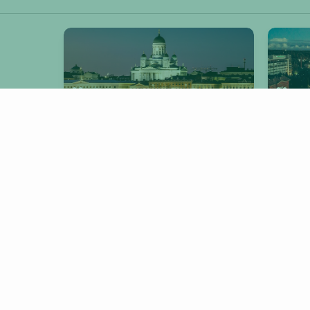
Helsinki
V
Muut Swype-kaupungit
TURKU
TAMPERE
KOTKA
KERAVA
KAARINA
VARKAUS
LOVIISA
HEINOLA
PORI