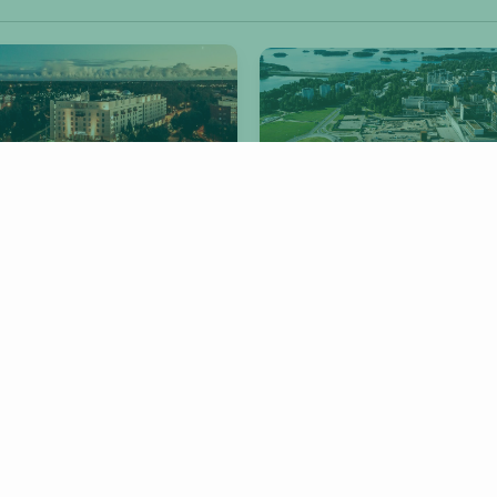
antaa
Espoo
JYVÄSKYLÄ
LAHTI
SIPOO
IMAT
KOUVOLA
HÄMEENLINNA
TUUSULA
IISALMI
YLÖJÄRVI
JOENSUU
KEM