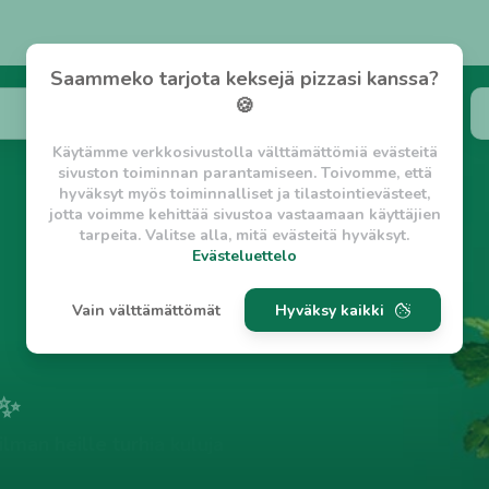
Saammeko tarjota keksejä pizzasi kanssa?
🍪
Käytämme verkkosivustolla välttämättömiä evästeitä
sivuston toiminnan parantamiseen. Toivomme, että
hyväksyt myös toiminnalliset ja tilastointievästeet,
jotta voimme kehittää sivustoa vastaamaan käyttäjien
tarpeita. Valitse alla, mitä evästeitä hyväksyt.
Evästeluettelo
Evästeluettelo
Vain välttämättömät
Hyväksy kaikki
Välttämättömät evästeet
w_asession
- Lyhytaikainen istuntoeväste, jonka
tarkoituksena on estää vaarallista liikennettä
sivustolla. (2 tuntia)
 ✨
w_usession
- Pitkäaikainen käyttäjäistunto, jonka
tarkoituksena on auttaa käyttäjää tilausten
lman heille turhia kuluja
tekemisessä ja omien tietojen tallentamisessa. (2
viikkoa)