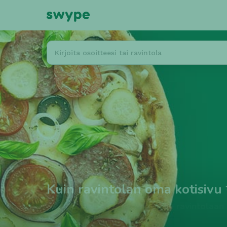
Kuin ravintolan oma kotisivu
Swype yhdistää sinut suoraan ravintolaan i