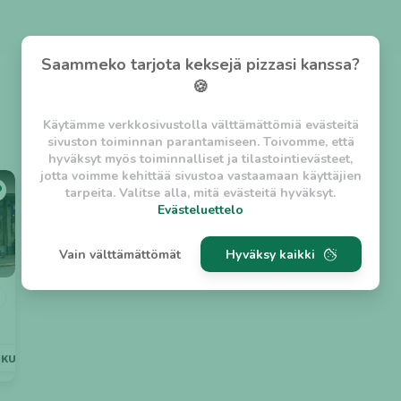
Saammeko tarjota keksejä pizzasi kanssa?
🍪
Käytämme verkkosivustolla välttämättömiä evästeitä
sivuston toiminnan parantamiseen. Toivomme, että
hyväksyt myös toiminnalliset ja tilastointievästeet,
jotta voimme kehittää sivustoa vastaamaan käyttäjien
tarpeita. Valitse alla, mitä evästeitä hyväksyt.
Evästeluettelo
Evästeluettelo
Vain välttämättömät
Hyväksy kaikki
Välttämättömät evästeet
w_asession
- Lyhytaikainen istuntoeväste, jonka
tarkoituksena on estää vaarallista liikennettä
sivustolla. (2 tuntia)
w_usession
- Pitkäaikainen käyttäjäistunto, jonka
NKULJETUS
LÄHELLÄ
AVOINNA MYÖHÄÄN
tarkoituksena on auttaa käyttäjää tilausten
tekemisessä ja omien tietojen tallentamisessa. (2
viikkoa)