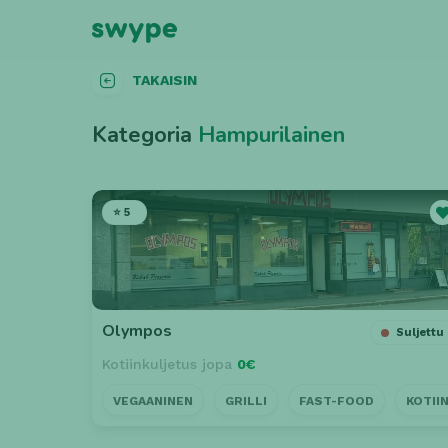
TAKAISIN
Kategoria
Hampurilainen
⭐ 5
Olympos
Suljettu
Kotiinkuljetus jopa
0€
VEGAANINEN
GRILLI
FAST-FOOD
KOTII