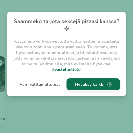
Saammeko tarjota keksejä pizzasi kanssa?
🍪
Käytämme verkkosivustolla välttämättömiä evästeitä
sivuston toiminnan parantamiseen. Toivomme, että
hyväksyt myös toiminnalliset ja tilastointievästeet,
jotta voimme kehittää sivustoa vastaamaan käyttäjien
tarpeita. Valitse alla, mitä evästeitä hyväksyt.
Evästeluettelo
Evästeluettelo
Vain välttämättömät
Hyväksy kaikki
Välttämättömät evästeet
w_asession
- Lyhytaikainen istuntoeväste, jonka
tarkoituksena on estää vaarallista liikennettä
sivustolla. (2 tuntia)
w_usession
- Pitkäaikainen käyttäjäistunto, jonka
NKULJETUS
LÄHELLÄ
AVOINNA MYÖHÄÄN
tarkoituksena on auttaa käyttäjää tilausten
tekemisessä ja omien tietojen tallentamisessa. (2
viikkoa)