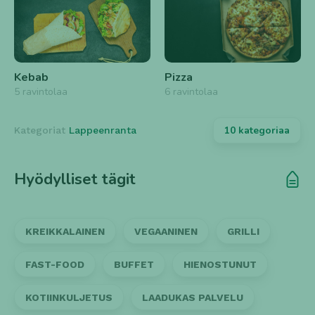
Kebab
Pizza
5 ravintolaa
6 ravintolaa
10 kategoriaa
Kategoriat
Lappeenranta
Hyödylliset tägit
KREIKKALAINEN
VEGAANINEN
GRILLI
FAST-FOOD
BUFFET
HIENOSTUNUT
KOTIINKULJETUS
LAADUKAS PALVELU