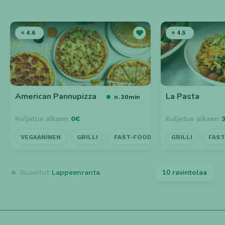
⭐ 4.6
⭐ 4.5
American Pannupizza
La Pasta
n. 30min
Kuljetus alkaen
0€
Kuljetus alkaen
VEGAANINEN
GRILLI
FAST-FOOD
LÄHELLÄ
GRILLI
FAS
AV
10 ravintolaa
🔥 Suositut
Lappeenranta