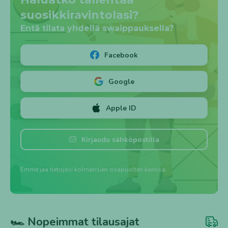
suosikkiravintolasi?
Entä tilata yhdellä swaippauksella?
Facebook
Google
Apple ID
Luo tili ➕
Kirjaudu
Kirjaudu sähköpostilla
Emme jaa tietojasi kolmansien osapuolten kanssa.
Unohtuiko? 🤔
Salasana
🏎️ Nopeimmat tilausajat