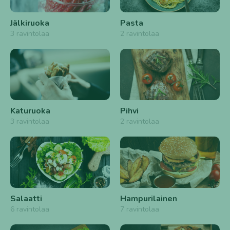
Jälkiruoka
Pasta
3 ravintolaa
2 ravintolaa
Katuruoka
Pihvi
3 ravintolaa
2 ravintolaa
Salaatti
Hampurilainen
6 ravintolaa
7 ravintolaa