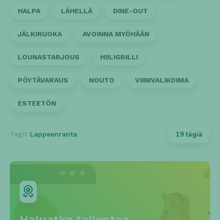
HALPA
LÄHELLÄ
DINE-OUT
JÄLKIRUOKA
AVOINNA MYÖHÄÄN
LOUNASTARJOUS
HIILIGRILLI
PÖYTÄVARAUS
NOUTO
VIINIVALIKOIMA
ESTEETÖN
19 tägiä
Tägit
Lappeenranta
Haluatko tallentaa