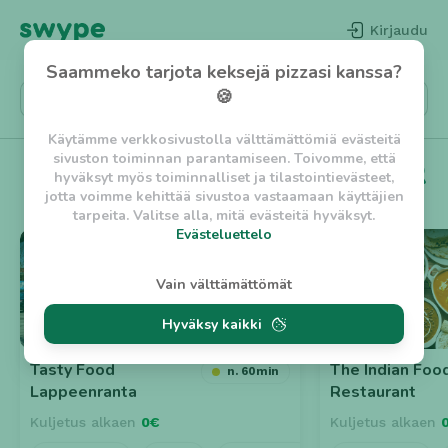
Kirjaudu
Saammeko tarjota keksejä pizzasi kanssa?
🍪
Käytämme verkkosivustolla välttämättömiä evästeitä
sivuston toiminnan parantamiseen. Toivomme, että
🔥 Suositut
Lappeenranta
hyväksyt myös toiminnalliset ja tilastointievästeet,
jotta voimme kehittää sivustoa vastaamaan käyttäjien
tarpeita. Valitse alla, mitä evästeitä hyväksyt.
Evästeluettelo
⭐ 4.4
⭐ 4.8
Evästeluettelo
Vain välttämättömät
Välttämättömät evästeet
Hyväksy kaikki
w_asession
- Lyhytaikainen istuntoeväste, jonka
tarkoituksena on estää vaarallista liikennettä
sivustolla. (2 tuntia)
Tasty Food
The Indian Foo
n. 60min
w_usession
- Pitkäaikainen käyttäjäistunto, jonka
Lappeenranta
Restaurant
tarkoituksena on auttaa käyttäjää tilausten
Kuljetus alkaen
tekemisessä ja omien tietojen tallentamisessa. (2
0€
Kuljetus alkaen
viikkoa)