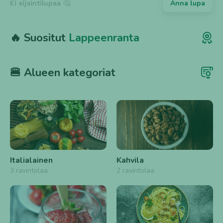
Anna lupa
Ei sijaintilupaa 🤔
🔥 Suositut
Lappeenranta
🍔 Alueen kategoriat
Italialainen
Kahvila
3 ravintolaa
2 ravintolaa