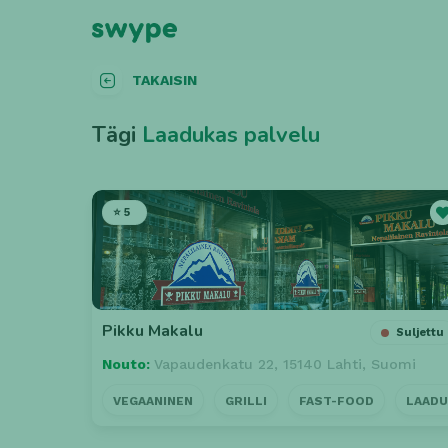
TAKAISIN
Tägi
Laadukas palvelu
⭐ 5
Pikku Makalu
Suljettu
Nouto:
Vapaudenkatu 22, 15140 Lahti, Suomi
VEGAANINEN
GRILLI
FAST-FOOD
LAADU