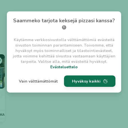
Saammeko tarjota keksejä pizzasi kanssa?
🍪
Käytämme verkkosivustolla välttämättömiä evästeitä
sivuston toiminnan parantamiseen. Toivomme, että
hyväksyt myös toiminnalliset ja tilastointievästeet,
jotta voimme kehittää sivustoa vastaamaan käyttäjien
tarpeita. Valitse alla, mitä evästeitä hyväksyt.
Evästeluettelo
Evästeluettelo
Vain välttämättömät
Hyväksy kaikki
Välttämättömät evästeet
w_asession
- Lyhytaikainen istuntoeväste, jonka
tarkoituksena on estää vaarallista liikennettä
sivustolla. (2 tuntia)
w_usession
- Pitkäaikainen käyttäjäistunto, jonka
KAS PALVELU
HIENOSTUNUT
LÄHELLÄ
DINE-OUT
tarkoituksena on auttaa käyttäjää tilausten
tekemisessä ja omien tietojen tallentamisessa. (2
viikkoa)