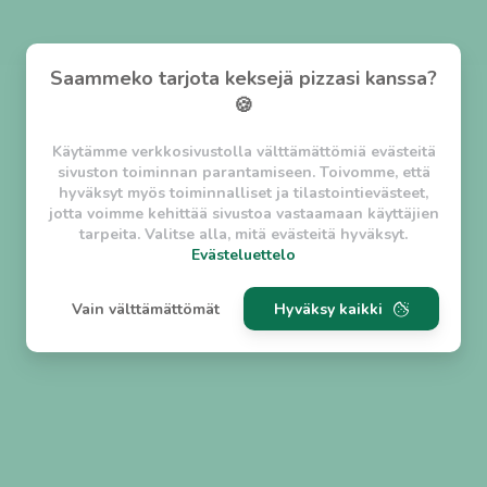
Saammeko tarjota keksejä pizzasi kanssa?
🍪
Käytämme verkkosivustolla välttämättömiä evästeitä
sivuston toiminnan parantamiseen. Toivomme, että
hyväksyt myös toiminnalliset ja tilastointievästeet,
jotta voimme kehittää sivustoa vastaamaan käyttäjien
tarpeita. Valitse alla, mitä evästeitä hyväksyt.
Evästeluettelo
Evästeluettelo
Vain välttämättömät
Hyväksy kaikki
Välttämättömät evästeet
w_asession
- Lyhytaikainen istuntoeväste, jonka
tarkoituksena on estää vaarallista liikennettä
sivustolla. (2 tuntia)
w_usession
- Pitkäaikainen käyttäjäistunto, jonka
tarkoituksena on auttaa käyttäjää tilausten
tekemisessä ja omien tietojen tallentamisessa. (2
viikkoa)