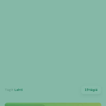
FAST-FOOD
BUFFET
HIENOSTUNUT
KOTIINKULJETUS
LAADUKAS PALVELU
HALPA
LÄHELLÄ
DINE-OUT
JÄLKIRUOKA
AVOINNA MYÖHÄÄN
LOUNASTARJOUS
HIILIGRILLI
PÖYTÄVARAUS
NOUTO
VIINIVALIKOIMA
ESTEETÖN
19 tägiä
Tägit
Lahti