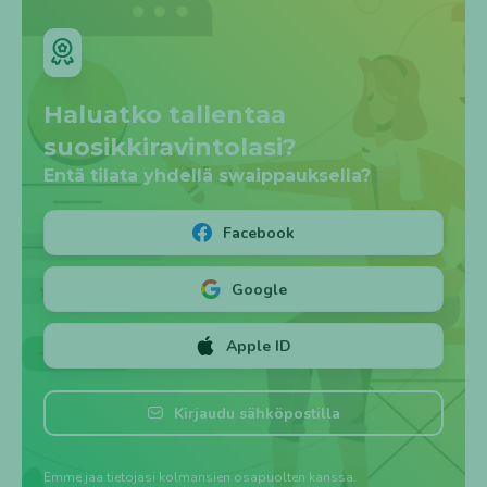
Haluatko tallentaa
suosikkiravintolasi?
Entä tilata yhdellä swaippauksella?
Facebook
Google
Apple ID
Luo tili ➕
Kirjaudu
Kirjaudu sähköpostilla
Emme jaa tietojasi kolmansien osapuolten kanssa.