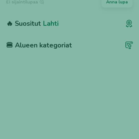
Anna lupa
Ei sijaintilupaa 🤔
🔥 Suositut
Lahti
🍔 Alueen kategoriat
Nepalilainen
Salaatti
1 ravintola
4 ravintolaa