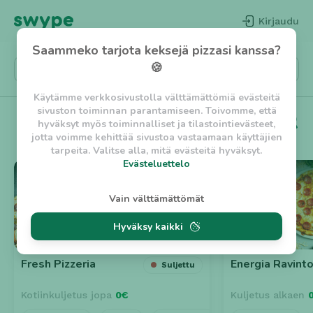
Kirjaudu
Saammeko tarjota keksejä pizzasi kanssa?
🍪
Käytämme verkkosivustolla välttämättömiä evästeitä
sivuston toiminnan parantamiseen. Toivomme, että
🔥 Suositut
Lahti
hyväksyt myös toiminnalliset ja tilastointievästeet,
jotta voimme kehittää sivustoa vastaamaan käyttäjien
tarpeita. Valitse alla, mitä evästeitä hyväksyt.
Evästeluettelo
⭐ 5
⭐ 5
Evästeluettelo
Vain välttämättömät
Välttämättömät evästeet
Hyväksy kaikki
w_asession
- Lyhytaikainen istuntoeväste, jonka
tarkoituksena on estää vaarallista liikennettä
sivustolla. (2 tuntia)
Fresh Pizzeria
Energia Ravint
Suljettu
w_usession
- Pitkäaikainen käyttäjäistunto, jonka
tarkoituksena on auttaa käyttäjää tilausten
Kotiinkuljetus jopa
tekemisessä ja omien tietojen tallentamisessa. (2
0€
Kuljetus alkaen
viikkoa)