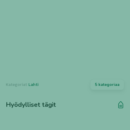
Hampurilainen
Kebab
2 ravintolaa
4 ravintolaa
Pizza
4 ravintolaa
5 kategoriaa
Kategoriat
Lahti
Hyödylliset tägit
KREIKKALAINEN
VEGAANINEN
GRILLI