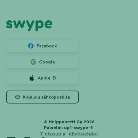
Facebook
Google
Apple ID
Luo tili ➕
Kirjaudu
Kirjaudu sähköpostilla
© Helpponetti Oy 2026
Unohtuiko? 🤔
Salasana
Palvelin: up1-swype-fi
Tietosuoja
Käyttöehdot