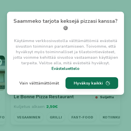
Saammeko tarjota keksejä pizzasi kanssa?
🍪
Käytämme verkkosivustolla välttämättömiä evästeitä
sivuston toiminnan parantamiseen. Toivomme, että
hyväksyt myös toiminnalliset ja tilastointievästeet,
jotta voimme kehittää sivustoa vastaamaan käyttäjien
⭐ 5
tarpeita. Valitse alla, mitä evästeitä hyväksyt.
Evästeluettelo
Evästeluettelo
Vain välttämättömät
Hyväksy kaikki
Välttämättömät evästeet
w_asession
- Lyhytaikainen istuntoeväste, jonka
Le Bonne Pizza Restaurant
Suljettu
tarkoituksena on estää vaarallista liikennettä
Kuljetus alkaen
2,50€
sivustolla. (2 tuntia)
w_usession
- Pitkäaikainen käyttäjäistunto, jonka
-FOOD
VEGAANINEN
AVOINNA MYÖHÄÄN
GRILLI
GRILLI
FAST-FOOD
VEGAANINEN
KOTIINKULJET
KREIK
tarkoituksena on auttaa käyttäjää tilausten
tekemisessä ja omien tietojen tallentamisessa. (2
viikkoa)