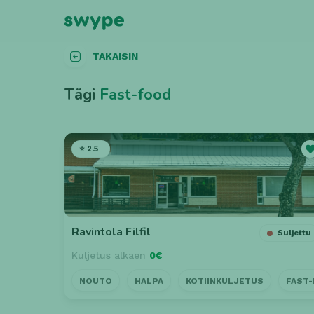
TAKAISIN
Tägi
Fast-food
⭐ 2.5
Ravintola Filfil
Suljettu
Kuljetus alkaen
0€
NOUTO
HALPA
KOTIINKULJETUS
FAST