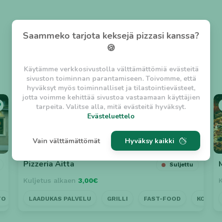
Saammeko tarjota keksejä pizzasi kanssa?
🍪
Käytämme verkkosivustolla välttämättömiä evästeitä
sivuston toiminnan parantamiseen. Toivomme, että
hyväksyt myös toiminnalliset ja tilastointievästeet,
jotta voimme kehittää sivustoa vastaamaan käyttäjien
⭐ 4.8
tarpeita. Valitse alla, mitä evästeitä hyväksyt.
Evästeluettelo
Evästeluettelo
Vain välttämättömät
Hyväksy kaikki
Välttämättömät evästeet
w_asession
- Lyhytaikainen istuntoeväste, jonka
Pizzeria Aitta
Suljettu
tarkoituksena on estää vaarallista liikennettä
Kuljetus alkaen
3,00€
sivustolla. (2 tuntia)
w_usession
- Pitkäaikainen käyttäjäistunto, jonka
TO
KOTIINKULJETUS
LAADUKAS PALVELU
LAADUKAS PALVELU
GRILLI
FAST-FOOD
HALPA
KOTIIN
LÄH
tarkoituksena on auttaa käyttäjää tilausten
tekemisessä ja omien tietojen tallentamisessa. (2
viikkoa)