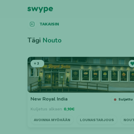
TAKAISIN
Tägi
Nouto
⭐ 3
New Royal India
Suljettu
Kuljetus alkaen
0,10€
AVOINNA MYÖHÄÄN
LOUNASTARJOUS
NOU