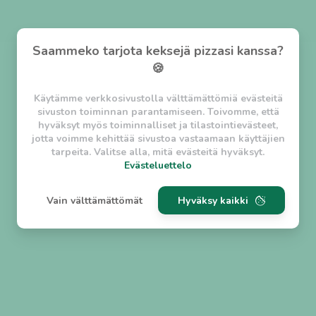
Saammeko tarjota keksejä pizzasi kanssa?
🍪
Käytämme verkkosivustolla välttämättömiä evästeitä
sivuston toiminnan parantamiseen. Toivomme, että
hyväksyt myös toiminnalliset ja tilastointievästeet,
jotta voimme kehittää sivustoa vastaamaan käyttäjien
tarpeita. Valitse alla, mitä evästeitä hyväksyt.
Evästeluettelo
Evästeluettelo
Vain välttämättömät
Hyväksy kaikki
Välttämättömät evästeet
w_asession
- Lyhytaikainen istuntoeväste, jonka
tarkoituksena on estää vaarallista liikennettä
sivustolla. (2 tuntia)
w_usession
- Pitkäaikainen käyttäjäistunto, jonka
tarkoituksena on auttaa käyttäjää tilausten
tekemisessä ja omien tietojen tallentamisessa. (2
viikkoa)