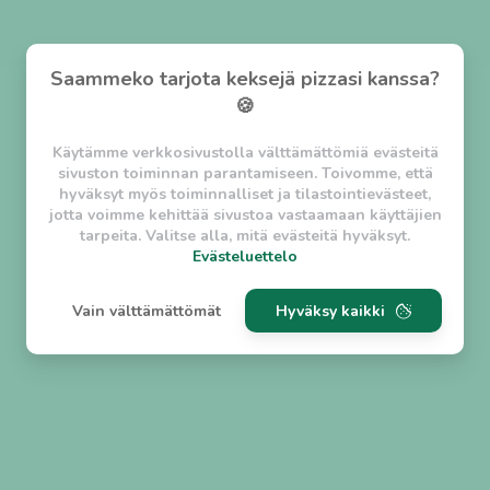
Saammeko tarjota keksejä pizzasi kanssa?
🍪
Käytämme verkkosivustolla välttämättömiä evästeitä
sivuston toiminnan parantamiseen. Toivomme, että
hyväksyt myös toiminnalliset ja tilastointievästeet,
jotta voimme kehittää sivustoa vastaamaan käyttäjien
tarpeita. Valitse alla, mitä evästeitä hyväksyt.
Evästeluettelo
Evästeluettelo
Vain välttämättömät
Hyväksy kaikki
Välttämättömät evästeet
w_asession
- Lyhytaikainen istuntoeväste, jonka
tarkoituksena on estää vaarallista liikennettä
sivustolla. (2 tuntia)
w_usession
- Pitkäaikainen käyttäjäistunto, jonka
tarkoituksena on auttaa käyttäjää tilausten
tekemisessä ja omien tietojen tallentamisessa. (2
viikkoa)