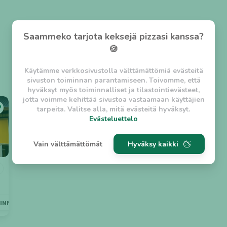
Saammeko tarjota keksejä pizzasi kanssa?
🍪
Käytämme verkkosivustolla välttämättömiä evästeitä
sivuston toiminnan parantamiseen. Toivomme, että
hyväksyt myös toiminnalliset ja tilastointievästeet,
jotta voimme kehittää sivustoa vastaamaan käyttäjien
tarpeita. Valitse alla, mitä evästeitä hyväksyt.
Evästeluettelo
Evästeluettelo
Vain välttämättömät
Hyväksy kaikki
Välttämättömät evästeet
w_asession
- Lyhytaikainen istuntoeväste, jonka
tarkoituksena on estää vaarallista liikennettä
sivustolla. (2 tuntia)
w_usession
- Pitkäaikainen käyttäjäistunto, jonka
INNA MYÖHÄÄN
GRILLI
NOUTO
ESTEETÖN
tarkoituksena on auttaa käyttäjää tilausten
tekemisessä ja omien tietojen tallentamisessa. (2
viikkoa)