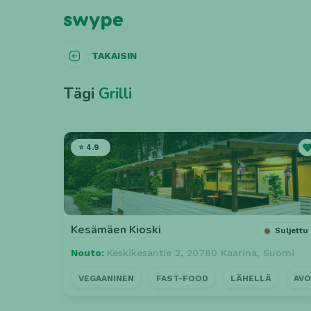
TAKAISIN
Tägi
Grilli
⭐ 4.9
Kesämäen Kioski
Suljettu
Nouto:
Keskikesäntie 2, 20780 Kaarina, Suomi
VEGAANINEN
FAST-FOOD
LÄHELLÄ
AVO