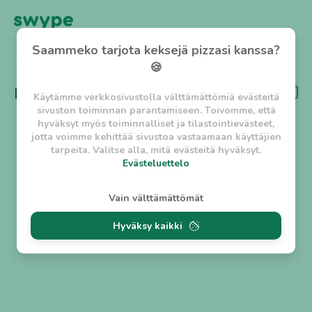
Saammeko tarjota keksejä pizzasi kanssa?
TAKAISIN
🍪
Kategoria
Kahvila
Käytämme verkkosivustolla välttämättömiä evästeitä
sivuston toiminnan parantamiseen. Toivomme, että
hyväksyt myös toiminnalliset ja tilastointievästeet,
jotta voimme kehittää sivustoa vastaamaan käyttäjien
tarpeita. Valitse alla, mitä evästeitä hyväksyt.
Evästeluettelo
Evästeluettelo
Vain välttämättömät
Välttämättömät evästeet
Hyväksy kaikki
w_asession
- Lyhytaikainen istuntoeväste, jonka
tarkoituksena on estää vaarallista liikennettä
sivustolla. (2 tuntia)
w_usession
- Pitkäaikainen käyttäjäistunto, jonka
tarkoituksena on auttaa käyttäjää tilausten
tekemisessä ja omien tietojen tallentamisessa. (2
viikkoa)