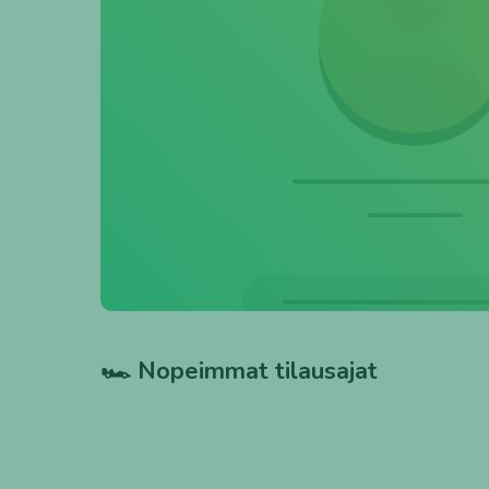
🏎️ Nopeimmat tilausajat
⭐ 4.9