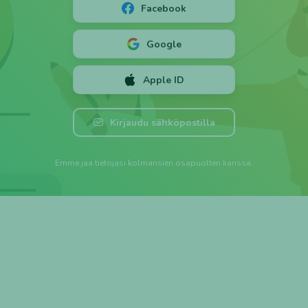
Facebook
Google
Apple ID
Luo tili ➕
Kirjaudu
Kirjaudu sähköpostilla
Emme jaa tietojasi kolmansien osapuolten kanssa.
Unohtuiko? 🤔
Salasana
⭐ 3