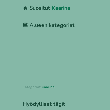
🔥 Suositut
Kaarina
🍔 Alueen kategoriat
Salaatti
Kebab
1 ravintola
1 ravintola
Kategoriat
Kaarina
Hyödylliset tägit