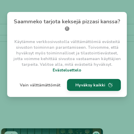
Saammeko tarjota keksejä pizzasi kanssa?
🍪
Käytämme verkkosivustolla välttämättömiä evästeitä
sivuston toiminnan parantamiseen. Toivomme, että
hyväksyt myös toiminnalliset ja tilastointievästeet,
jotta voimme kehittää sivustoa vastaamaan käyttäjien
tarpeita. Valitse alla, mitä evästeitä hyväksyt.
Evästeluettelo
Evästeluettelo
Vain välttämättömät
Hyväksy kaikki
Välttämättömät evästeet
Kebab
1 kpl ✨
w_asession
- Lyhytaikainen istuntoeväste, jonka
tarkoituksena on estää vaarallista liikennettä
sivustolla. (2 tuntia)
w_usession
- Pitkäaikainen käyttäjäistunto, jonka
tarkoituksena on auttaa käyttäjää tilausten
tekemisessä ja omien tietojen tallentamisessa. (2
viikkoa)