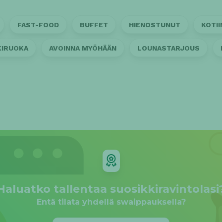
FAST-FOOD
BUFFET
HIENOSTUNUT
KOTI
KIRUOKA
AVOINNA MYÖHÄÄN
LOUNASTARJOUS
Haluatko tallentaa suosikkiravintolasi
Entä tilata yhdellä swaippauksella?