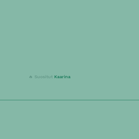
Kesämäen Kioski
n. 10min
Nouto:
Keskikesäntie 2, 20780 Kaarina,
Suomi
VEGAANINEN
FAST-FOOD
LÄHELLÄ
AVO
🔥 Suositut
Kaarina