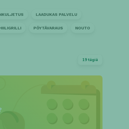
INKULJETUS
LAADUKAS PALVELU
HIILIGRILLI
PÖYTÄVARAUS
NOUTO
19 tägiä
?