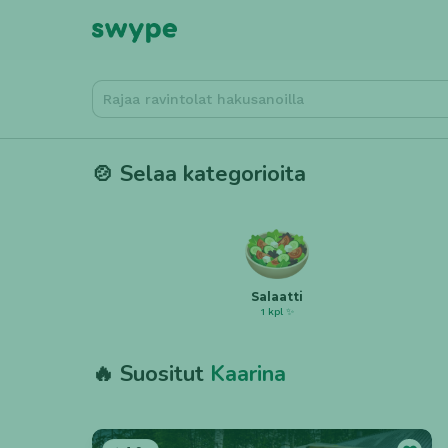
🍲 Selaa kategorioita
Salaatti
1 kpl ✨
🔥 Suositut
Kaarina