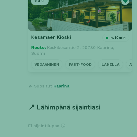
⭐ 4.9
Kesämäen Kioski
n. 10min
Nouto:
Keskikesäntie 2, 20780 Kaarina,
Suomi
VEGAANINEN
FAST-FOOD
LÄHELLÄ
AVO
🔥 Suositut
Kaarina
📍 Lähimpänä sijaintiasi
Ei sijaintilupaa 🤔