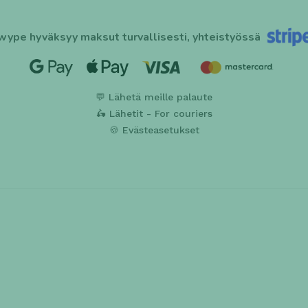
wype hyväksyy maksut turvallisesti, yhteistyössä
💬 Lähetä meille palaute
🛵 Lähetit - For couriers
🍪 Evästeasetukset