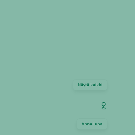
ÄVARAUS
BUFFET
KOTIINKULJETUS
HIENOSTUNUT
Näytä kaikki
Anna lupa