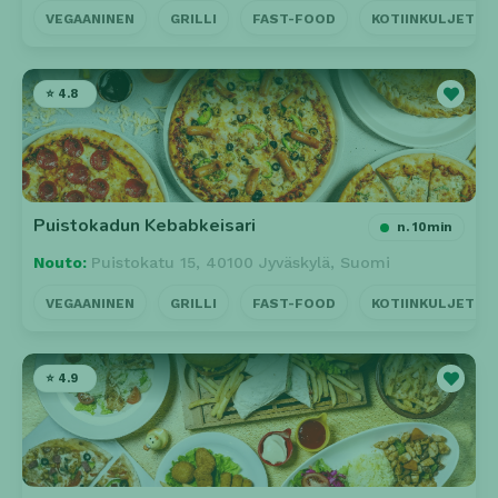
VEGAANINEN
GRILLI
FAST-FOOD
KOTIINKULJETUS
⭐ 4.8
Puistokadun Kebabkeisari
n. 10min
Nouto:
Puistokatu 15, 40100 Jyväskylä, Suomi
VEGAANINEN
GRILLI
FAST-FOOD
KOTIINKULJETUS
⭐ 4.9