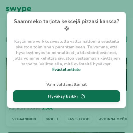
Saammeko tarjota keksejä pizzasi kanssa?
TAKAISIN
🍪
Kategoria
Pizza
Käytämme verkkosivustolla välttämättömiä evästeitä
sivuston toiminnan parantamiseen. Toivomme, että
hyväksyt myös toiminnalliset ja tilastointievästeet,
jotta voimme kehittää sivustoa vastaamaan käyttäjien
⭐ 4.9
tarpeita. Valitse alla, mitä evästeitä hyväksyt.
Evästeluettelo
Evästeluettelo
Vain välttämättömät
Välttämättömät evästeet
Hyväksy kaikki
w_asession
- Lyhytaikainen istuntoeväste, jonka
Lohikosken Kebabkeisari
n. 45min
tarkoituksena on estää vaarallista liikennettä
Kuljetus alkaen
3,50€
sivustolla. (2 tuntia)
w_usession
- Pitkäaikainen käyttäjäistunto, jonka
VEGAANINEN
GRILLI
FAST-FOOD
AVOINNA MYÖHÄÄ
tarkoituksena on auttaa käyttäjää tilausten
tekemisessä ja omien tietojen tallentamisessa. (2
viikkoa)