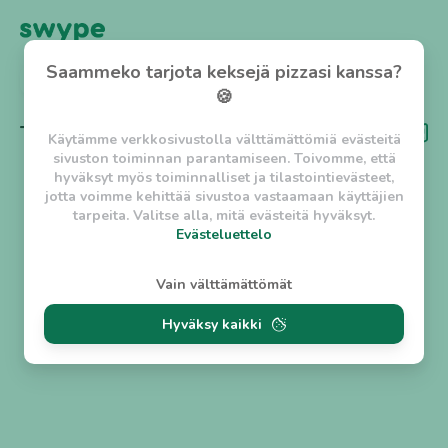
Saammeko tarjota keksejä pizzasi kanssa?
TAKAISIN
🍪
Tägi
Dine-out
Käytämme verkkosivustolla välttämättömiä evästeitä
sivuston toiminnan parantamiseen. Toivomme, että
hyväksyt myös toiminnalliset ja tilastointievästeet,
jotta voimme kehittää sivustoa vastaamaan käyttäjien
tarpeita. Valitse alla, mitä evästeitä hyväksyt.
Evästeluettelo
Evästeluettelo
Vain välttämättömät
Välttämättömät evästeet
Hyväksy kaikki
w_asession
- Lyhytaikainen istuntoeväste, jonka
tarkoituksena on estää vaarallista liikennettä
sivustolla. (2 tuntia)
w_usession
- Pitkäaikainen käyttäjäistunto, jonka
tarkoituksena on auttaa käyttäjää tilausten
tekemisessä ja omien tietojen tallentamisessa. (2
viikkoa)