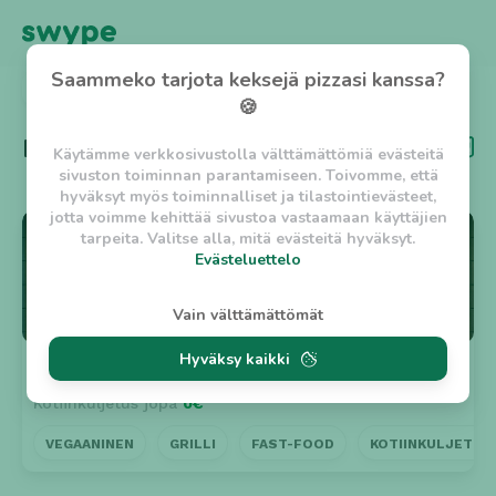
Saammeko tarjota keksejä pizzasi kanssa?
TAKAISIN
🍪
Kategoria
Hampurilainen
Käytämme verkkosivustolla välttämättömiä evästeitä
sivuston toiminnan parantamiseen. Toivomme, että
hyväksyt myös toiminnalliset ja tilastointievästeet,
jotta voimme kehittää sivustoa vastaamaan käyttäjien
⭐ 4.5
tarpeita. Valitse alla, mitä evästeitä hyväksyt.
Evästeluettelo
Evästeluettelo
Vain välttämättömät
Välttämättömät evästeet
Hyväksy kaikki
w_asession
- Lyhytaikainen istuntoeväste, jonka
Ravintola Sinet
Suljettu
tarkoituksena on estää vaarallista liikennettä
Kotiinkuljetus jopa
0€
sivustolla. (2 tuntia)
w_usession
- Pitkäaikainen käyttäjäistunto, jonka
VEGAANINEN
GRILLI
FAST-FOOD
KOTIINKULJETUS
tarkoituksena on auttaa käyttäjää tilausten
tekemisessä ja omien tietojen tallentamisessa. (2
viikkoa)