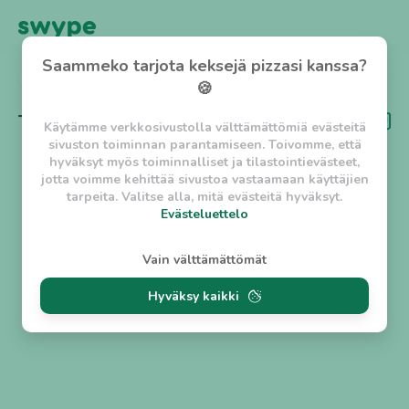
Saammeko tarjota keksejä pizzasi kanssa?
TAKAISIN
🍪
Tägi
Hiiligrilli
Käytämme verkkosivustolla välttämättömiä evästeitä
sivuston toiminnan parantamiseen. Toivomme, että
hyväksyt myös toiminnalliset ja tilastointievästeet,
jotta voimme kehittää sivustoa vastaamaan käyttäjien
tarpeita. Valitse alla, mitä evästeitä hyväksyt.
Evästeluettelo
Evästeluettelo
Vain välttämättömät
Välttämättömät evästeet
Hyväksy kaikki
w_asession
- Lyhytaikainen istuntoeväste, jonka
tarkoituksena on estää vaarallista liikennettä
sivustolla. (2 tuntia)
w_usession
- Pitkäaikainen käyttäjäistunto, jonka
tarkoituksena on auttaa käyttäjää tilausten
tekemisessä ja omien tietojen tallentamisessa. (2
viikkoa)