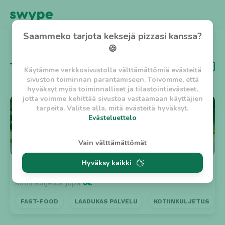
Saammeko tarjota keksejä pizzasi kanssa?
TAKAISIN
🍪
Tägi
Halpa
Käytämme verkkosivustolla välttämättömiä evästeitä
sivuston toiminnan parantamiseen. Toivomme, että
hyväksyt myös toiminnalliset ja tilastointievästeet,
jotta voimme kehittää sivustoa vastaamaan käyttäjien
⭐ 4.7
tarpeita. Valitse alla, mitä evästeitä hyväksyt.
Evästeluettelo
Evästeluettelo
Vain välttämättömät
Välttämättömät evästeet
Hyväksy kaikki
w_asession
- Lyhytaikainen istuntoeväste, jonka
Kylän Taverna Hyvinkää
Suljettu
tarkoituksena on estää vaarallista liikennettä
Kotiinkuljetus jopa
0€
sivustolla. (2 tuntia)
w_usession
- Pitkäaikainen käyttäjäistunto, jonka
FAST-FOOD
LAADUKAS PALVELU
KOTIINKULJETUS
tarkoituksena on auttaa käyttäjää tilausten
tekemisessä ja omien tietojen tallentamisessa. (2
viikkoa)