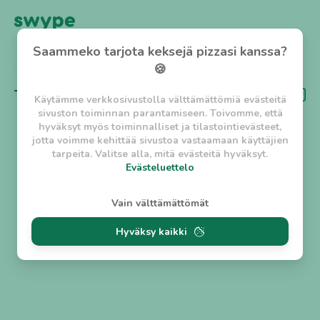
Saammeko tarjota keksejä pizzasi kanssa?
TAKAISIN
🍪
Tägi
Dine-out
Käytämme verkkosivustolla välttämättömiä evästeitä
sivuston toiminnan parantamiseen. Toivomme, että
hyväksyt myös toiminnalliset ja tilastointievästeet,
jotta voimme kehittää sivustoa vastaamaan käyttäjien
tarpeita. Valitse alla, mitä evästeitä hyväksyt.
Evästeluettelo
Evästeluettelo
Vain välttämättömät
Välttämättömät evästeet
Hyväksy kaikki
w_asession
- Lyhytaikainen istuntoeväste, jonka
tarkoituksena on estää vaarallista liikennettä
sivustolla. (2 tuntia)
w_usession
- Pitkäaikainen käyttäjäistunto, jonka
tarkoituksena on auttaa käyttäjää tilausten
tekemisessä ja omien tietojen tallentamisessa. (2
viikkoa)