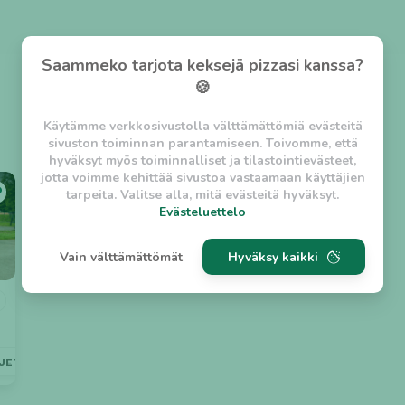
Saammeko tarjota keksejä pizzasi kanssa?
🍪
Käytämme verkkosivustolla välttämättömiä evästeitä
sivuston toiminnan parantamiseen. Toivomme, että
hyväksyt myös toiminnalliset ja tilastointievästeet,
jotta voimme kehittää sivustoa vastaamaan käyttäjien
tarpeita. Valitse alla, mitä evästeitä hyväksyt.
Evästeluettelo
Evästeluettelo
Vain välttämättömät
Hyväksy kaikki
Välttämättömät evästeet
w_asession
- Lyhytaikainen istuntoeväste, jonka
tarkoituksena on estää vaarallista liikennettä
sivustolla. (2 tuntia)
w_usession
- Pitkäaikainen käyttäjäistunto, jonka
LJETUS
LOUNASTARJOUS
GRILLI
NOUTO
HALPA
tarkoituksena on auttaa käyttäjää tilausten
tekemisessä ja omien tietojen tallentamisessa. (2
viikkoa)