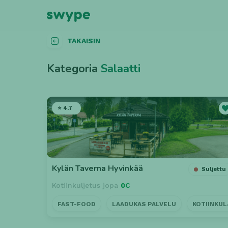
TAKAISIN
Kategoria
Salaatti
⭐ 4.7
Kylän Taverna Hyvinkää
Suljettu
Kotiinkuljetus jopa
0€
FAST-FOOD
LAADUKAS PALVELU
KOTIINKU