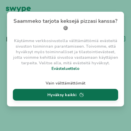
Saammeko tarjota keksejä pizzasi kanssa?
TAKAISIN
🍪
Kategoria
Katuruoka
Käytämme verkkosivustolla välttämättömiä evästeitä
sivuston toiminnan parantamiseen. Toivomme, että
hyväksyt myös toiminnalliset ja tilastointievästeet,
jotta voimme kehittää sivustoa vastaamaan käyttäjien
tarpeita. Valitse alla, mitä evästeitä hyväksyt.
Evästeluettelo
Evästeluettelo
Vain välttämättömät
Välttämättömät evästeet
Hyväksy kaikki
w_asession
- Lyhytaikainen istuntoeväste, jonka
tarkoituksena on estää vaarallista liikennettä
sivustolla. (2 tuntia)
w_usession
- Pitkäaikainen käyttäjäistunto, jonka
tarkoituksena on auttaa käyttäjää tilausten
tekemisessä ja omien tietojen tallentamisessa. (2
viikkoa)