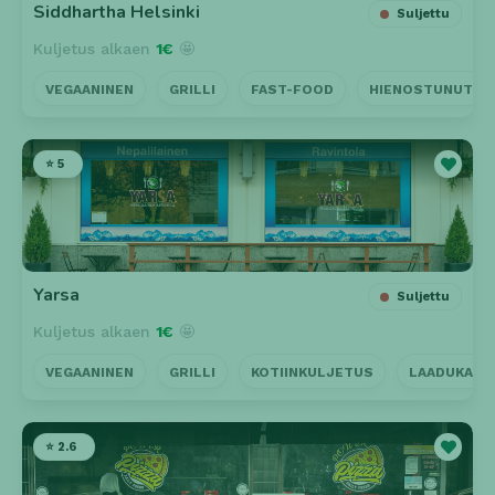
Siddhartha Helsinki
Suljettu
Kuljetus alkaen
1€
🤩
VEGAANINEN
GRILLI
FAST-FOOD
HIENOSTUNUT
⭐ 5
Yarsa
Suljettu
Kuljetus alkaen
1€
🤩
VEGAANINEN
GRILLI
KOTIINKULJETUS
LAADUKAS 
⭐ 2.6