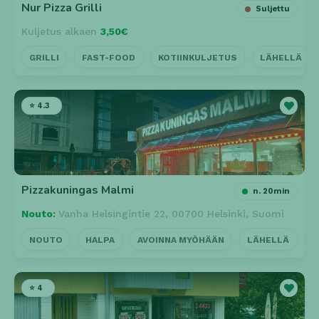
Nur Pizza Grilli
Suljettu
Kuljetus alkaen
3,50€
GRILLI
FAST-FOOD
KOTIINKULJETUS
LÄHELLÄ
⭐ 4.3
Pizzakuningas Malmi
n. 20min
Nouto:
Vanha Helsingintie 22, 00700 Helsinki, Suomi
NOUTO
HALPA
AVOINNA MYÖHÄÄN
LÄHELLÄ
K
⭐ 4