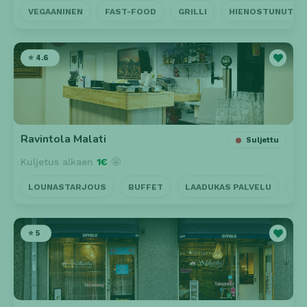
VEGAANINEN
FAST-FOOD
GRILLI
HIENOSTUNUT
⭐ 4.6
Ravintola Malati
Suljettu
Kuljetus alkaen
1€
🤩
LOUNASTARJOUS
BUFFET
LAADUKAS PALVELU
LÄ
⭐ 5