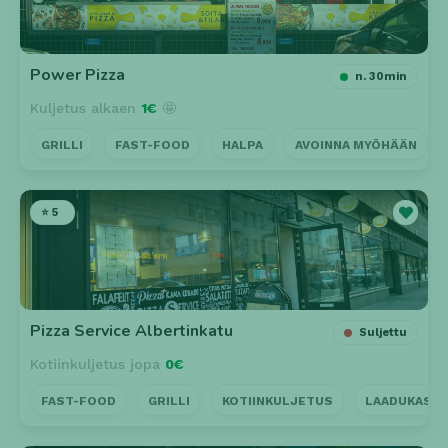
Power Pizza
n. 30min
Kuljetus alkaen
1€
🤩
GRILLI
FAST-FOOD
HALPA
AVOINNA MYÖHÄÄN
⭐ 5
Pizza Service Albertinkatu
Suljettu
Kotiinkuljetus jopa
0€
FAST-FOOD
GRILLI
KOTIINKULJETUS
LAADUKAS P