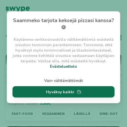
Saammeko tarjota keksejä pizzasi kanssa?
TAKAISIN
🍪
Tägi
Halpa
Käytämme verkkosivustolla välttämättömiä evästeitä
sivuston toiminnan parantamiseen. Toivomme, että
hyväksyt myös toiminnalliset ja tilastointievästeet,
jotta voimme kehittää sivustoa vastaamaan käyttäjien
⭐ 5
tarpeita. Valitse alla, mitä evästeitä hyväksyt.
Evästeluettelo
Evästeluettelo
Vain välttämättömät
Välttämättömät evästeet
Hyväksy kaikki
w_asession
- Lyhytaikainen istuntoeväste, jonka
7kora Burger, Malmi
Suljettu
tarkoituksena on estää vaarallista liikennettä
Kuljetus alkaen
3,50€
sivustolla. (2 tuntia)
w_usession
- Pitkäaikainen käyttäjäistunto, jonka
FAST-FOOD
VEGAANINEN
LÄHELLÄ
DINE-OUT
tarkoituksena on auttaa käyttäjää tilausten
tekemisessä ja omien tietojen tallentamisessa. (2
viikkoa)