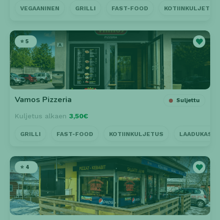
VEGAANINEN
GRILLI
FAST-FOOD
KOTIINKULJETUS
⭐ 5
Vamos Pizzeria
Suljettu
Kuljetus alkaen
3,50€
GRILLI
FAST-FOOD
KOTIINKULJETUS
LAADUKAS P
⭐ 4