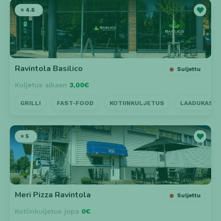
⭐ 4.6
Ravintola Basilico
Suljettu
Kuljetus alkaen
3,00€
GRILLI
FAST-FOOD
KOTIINKULJETUS
LAADUKAS P
⭐ 5
Meri Pizza Ravintola
Suljettu
Kotiinkuljetus jopa
0€