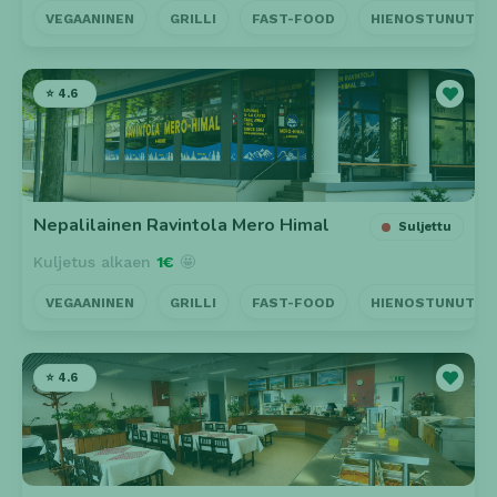
VEGAANINEN
GRILLI
FAST-FOOD
HIENOSTUNUT
⭐ 4.6
Nepalilainen Ravintola Mero Himal
Suljettu
Kuljetus alkaen
1€
🤩
VEGAANINEN
GRILLI
FAST-FOOD
HIENOSTUNUT
⭐ 4.6