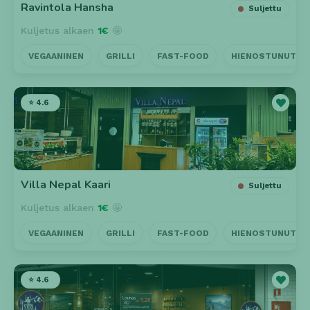
Ravintola Hansha
Suljettu
Kuljetus alkaen
1€
🤩
VEGAANINEN
GRILLI
FAST-FOOD
HIENOSTUNUT
⭐ 4.6
Villa Nepal Kaari
Suljettu
Kuljetus alkaen
1€
🤩
VEGAANINEN
GRILLI
FAST-FOOD
HIENOSTUNUT
⭐ 4.6