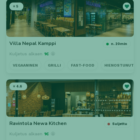
⭐ 5
Villa Nepal Kamppi
n. 20min
Kuljetus alkaen
1€
🤩
VEGAANINEN
GRILLI
FAST-FOOD
HIENOSTUNUT
⭐ 4.6
Ravintola Newa Kitchen
Suljettu
Kuljetus alkaen
1€
🤩