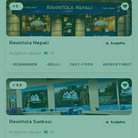
⭐ 5
Ravintola Nepali
Suljettu
Kuljetus alkaen
1€
🤩
VEGAANINEN
GRILLI
FAST-FOOD
HIENOSTUNUT
⭐ 4.6
Ravintola Sunkosi
Suljettu
Kuljetus alkaen
1€
🤩