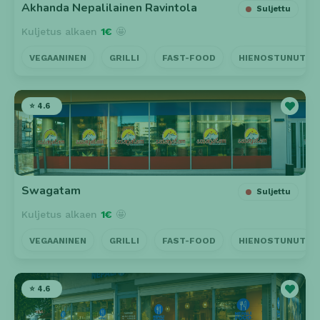
Akhanda Nepalilainen Ravintola
Suljettu
Kuljetus alkaen
1€
🤩
VEGAANINEN
GRILLI
FAST-FOOD
HIENOSTUNUT
⭐ 4.6
Swagatam
Suljettu
Kuljetus alkaen
1€
🤩
VEGAANINEN
GRILLI
FAST-FOOD
HIENOSTUNUT
⭐ 4.6