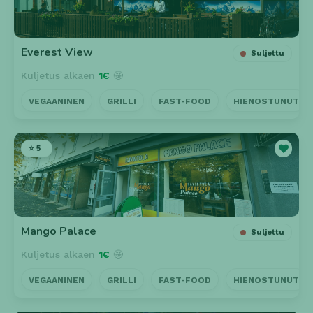
Everest View
Suljettu
Kuljetus alkaen
1€
🤩
VEGAANINEN
GRILLI
FAST-FOOD
HIENOSTUNUT
⭐ 5
Mango Palace
Suljettu
Kuljetus alkaen
1€
🤩
VEGAANINEN
GRILLI
FAST-FOOD
HIENOSTUNUT