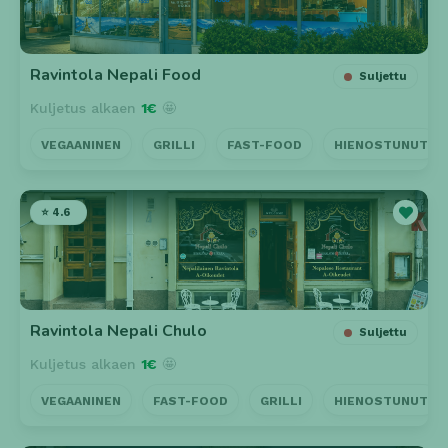
Ravintola Nepali Food
Suljettu
Kuljetus alkaen
1€
🤩
VEGAANINEN
GRILLI
FAST-FOOD
HIENOSTUNUT
⭐ 4.6
Ravintola Nepali Chulo
Suljettu
Kuljetus alkaen
1€
🤩
VEGAANINEN
FAST-FOOD
GRILLI
HIENOSTUNUT