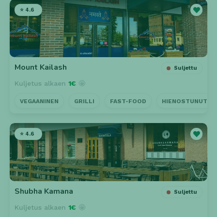
⭐ 4.6
Mount Kailash
Suljettu
Kuljetus alkaen
1€
🤩
VEGAANINEN
GRILLI
FAST-FOOD
HIENOSTUNUT
⭐ 4.6
Shubha Kamana
Suljettu
Kuljetus alkaen
1€
🤩