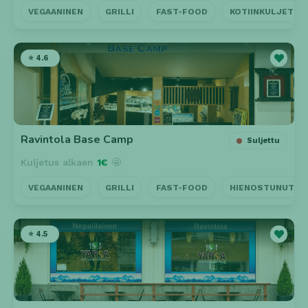
VEGAANINEN
GRILLI
FAST-FOOD
KOTIINKULJETUS
⭐ 4.6
Ravintola Base Camp
Suljettu
Kuljetus alkaen
1€
🤩
VEGAANINEN
GRILLI
FAST-FOOD
HIENOSTUNUT
⭐ 4.5