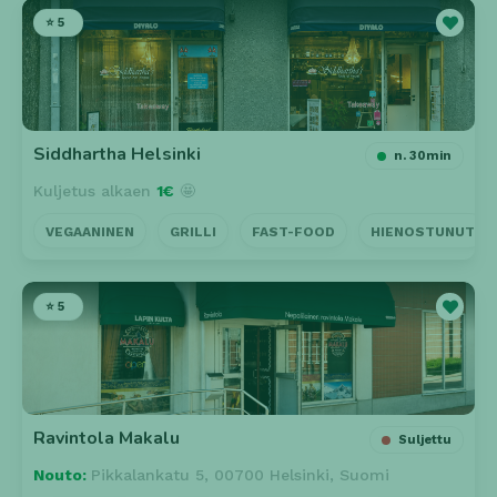
⭐ 5
Siddhartha Helsinki
n. 30min
Kuljetus alkaen
1€
🤩
VEGAANINEN
GRILLI
FAST-FOOD
HIENOSTUNUT
⭐ 5
Ravintola Makalu
Suljettu
Nouto:
Pikkalankatu 5, 00700 Helsinki, Suomi