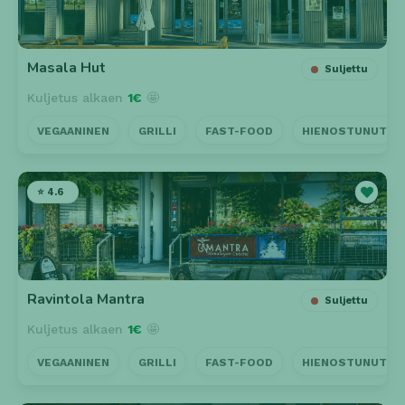
Masala Hut
Suljettu
Kuljetus alkaen
1€
🤩
VEGAANINEN
GRILLI
FAST-FOOD
HIENOSTUNUT
⭐ 4.6
Ravintola Mantra
Suljettu
Kuljetus alkaen
1€
🤩
VEGAANINEN
GRILLI
FAST-FOOD
HIENOSTUNUT