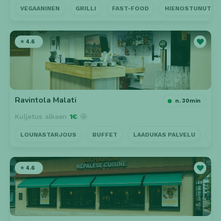
VEGAANINEN
GRILLI
FAST-FOOD
HIENOSTUNUT
⭐ 4.6
Ravintola Malati
n. 30min
Kuljetus alkaen
1€
🤩
LOUNASTARJOUS
BUFFET
LAADUKAS PALVELU
LÄ
⭐ 4.6