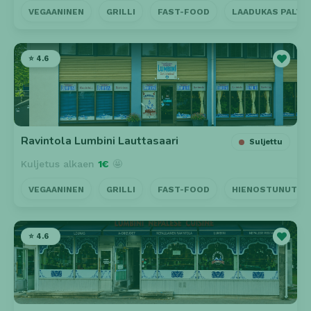
VEGAANINEN
GRILLI
FAST-FOOD
LAADUKAS PALVE
⭐ 4.6
Ravintola Lumbini Lauttasaari
Suljettu
Kuljetus alkaen
1€
🤩
VEGAANINEN
GRILLI
FAST-FOOD
HIENOSTUNUT
⭐ 4.6