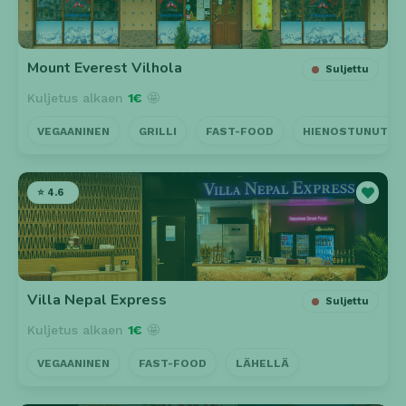
Mount Everest Vilhola
Suljettu
Kuljetus alkaen
1€
🤩
VEGAANINEN
GRILLI
FAST-FOOD
HIENOSTUNUT
⭐ 4.6
Villa Nepal Express
Suljettu
Kuljetus alkaen
1€
🤩
VEGAANINEN
FAST-FOOD
LÄHELLÄ