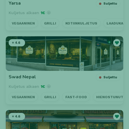
Yarsa
Suljettu
Kuljetus alkaen
1€
🤩
VEGAANINEN
GRILLI
KOTIINKULJETUS
LAADUKAS 
⭐ 4.6
Swad Nepal
Suljettu
Kuljetus alkaen
1€
🤩
VEGAANINEN
GRILLI
FAST-FOOD
HIENOSTUNUT
⭐ 4.6