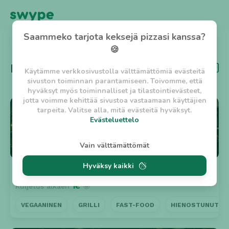
Saammeko tarjota keksejä pizzasi kanssa?
TAKAISIN
🍪
Kategoria
Nepalilainen
Käytämme verkkosivustolla välttämättömiä evästeitä
sivuston toiminnan parantamiseen. Toivomme, että
hyväksyt myös toiminnalliset ja tilastointievästeet,
jotta voimme kehittää sivustoa vastaamaan käyttäjien
⭐ 4.6
tarpeita. Valitse alla, mitä evästeitä hyväksyt.
Evästeluettelo
Evästeluettelo
Vain välttämättömät
Välttämättömät evästeet
Hyväksy kaikki
w_asession
- Lyhytaikainen istuntoeväste, jonka
Ravintola Kantipur
Suljettu
tarkoituksena on estää vaarallista liikennettä
Kuljetus alkaen
1€
🤩
sivustolla. (2 tuntia)
w_usession
- Pitkäaikainen käyttäjäistunto, jonka
VEGAANINEN
GRILLI
FAST-FOOD
HIENOSTUNUT
tarkoituksena on auttaa käyttäjää tilausten
tekemisessä ja omien tietojen tallentamisessa. (2
viikkoa)