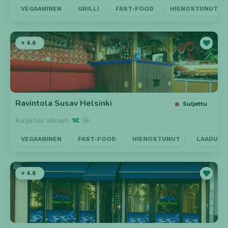
VEGAANINEN
GRILLI
FAST-FOOD
HIENOSTUNUT
⭐ 4.6
Ravintola Susav Helsinki
Suljettu
Kuljetus alkaen
1€
🤩
VEGAANINEN
FAST-FOOD
HIENOSTUNUT
LAADUKA
⭐ 4.6