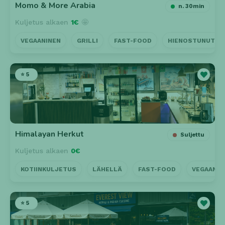
Momo & More Arabia
n. 30min
Kuljetus alkaen
1€
🤩
VEGAANINEN
GRILLI
FAST-FOOD
HIENOSTUNUT
⭐ 5
Himalayan Herkut
Suljettu
Kuljetus alkaen
0€
KOTIINKULJETUS
LÄHELLÄ
FAST-FOOD
VEGAANIN
⭐ 5