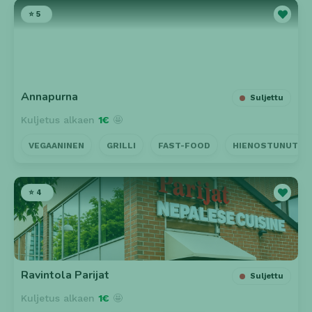
⭐ 5
Annapurna
Suljettu
Kuljetus alkaen
1€
🤩
VEGAANINEN
GRILLI
FAST-FOOD
HIENOSTUNUT
⭐ 4
Ravintola Parijat
Suljettu
Kuljetus alkaen
1€
🤩