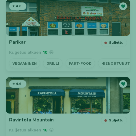
⭐ 4.6
Parikar
Suljettu
Kuljetus alkaen
1€
🤩
VEGAANINEN
GRILLI
FAST-FOOD
HIENOSTUNUT
⭐ 4.6
Ravintola Mountain
Suljettu
Kuljetus alkaen
1€
🤩