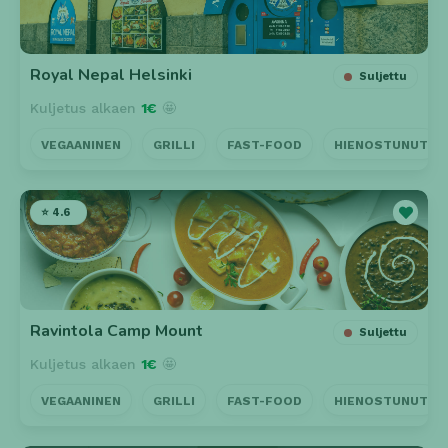
Royal Nepal Helsinki
Suljettu
Kuljetus alkaen
1€
🤩
VEGAANINEN
GRILLI
FAST-FOOD
HIENOSTUNUT
⭐ 4.6
Ravintola Camp Mount
Suljettu
Kuljetus alkaen
1€
🤩
VEGAANINEN
GRILLI
FAST-FOOD
HIENOSTUNUT