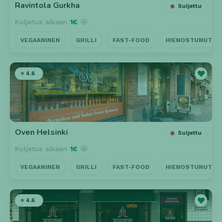
Ravintola Gurkha
Suljettu
Kuljetus alkaen
1€
🤩
VEGAANINEN
GRILLI
FAST-FOOD
HIENOSTUNUT
⭐ 4.6
Oven Helsinki
Suljettu
Kuljetus alkaen
1€
🤩
VEGAANINEN
GRILLI
FAST-FOOD
HIENOSTUNUT
⭐ 4.6