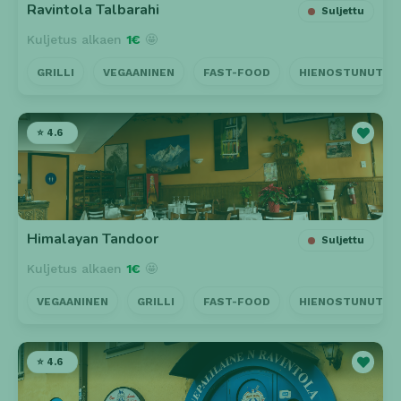
Ravintola Talbarahi
Suljettu
Kuljetus alkaen
1€
🤩
GRILLI
VEGAANINEN
FAST-FOOD
HIENOSTUNUT
⭐ 4.6
Himalayan Tandoor
Suljettu
Kuljetus alkaen
1€
🤩
VEGAANINEN
GRILLI
FAST-FOOD
HIENOSTUNUT
⭐ 4.6