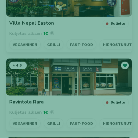
Villa Nepal Easton
Suljettu
Kuljetus alkaen
1€
🤩
VEGAANINEN
GRILLI
FAST-FOOD
HIENOSTUNUT
⭐ 4.6
Ravintola Rara
Suljettu
Kuljetus alkaen
1€
🤩
VEGAANINEN
GRILLI
FAST-FOOD
HIENOSTUNUT