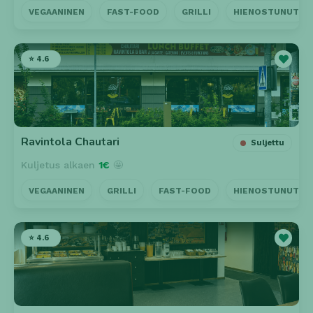
VEGAANINEN
FAST-FOOD
GRILLI
HIENOSTUNUT
⭐ 4.6
Ravintola Chautari
Suljettu
Kuljetus alkaen
1€
🤩
VEGAANINEN
GRILLI
FAST-FOOD
HIENOSTUNUT
⭐ 4.6