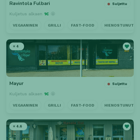
Ravintola Fulbari
Suljettu
Kuljetus alkaen
1€
🤩
VEGAANINEN
GRILLI
FAST-FOOD
HIENOSTUNUT
⭐ 4
Mayur
Suljettu
Kuljetus alkaen
1€
🤩
VEGAANINEN
GRILLI
FAST-FOOD
HIENOSTUNUT
⭐ 4.6