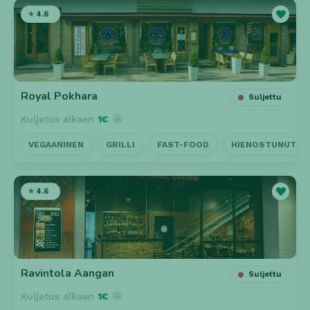
⭐ 4.6
Royal Pokhara
Suljettu
Kuljetus alkaen
1€
🤩
VEGAANINEN
GRILLI
FAST-FOOD
HIENOSTUNUT
⭐ 4.6
Ravintola Aangan
Suljettu
Kuljetus alkaen
1€
🤩