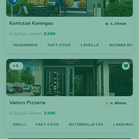
Kontulan Kuningas
n. 30min
Kuljetus alkaen
3,50€
VEGAANINEN
FAST-FOOD
LÄHELLÄ
AVOINNA MYÖ
⭐ 5
Vamos Pizzeria
n. 60min
Kuljetus alkaen
3,50€
GRILLI
FAST-FOOD
KOTIINKULJETUS
LAADUKAS P