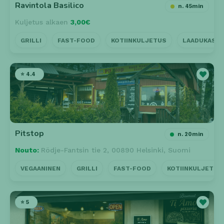
Ravintola Basilico
n. 45min
Kuljetus alkaen
3,00€
GRILLI
FAST-FOOD
KOTIINKULJETUS
LAADUKAS P
⭐ 4.4
Pitstop
n. 20min
Nouto:
Rödje-Fantsin tie 2, 00890 Helsinki, Suomi
VEGAANINEN
GRILLI
FAST-FOOD
KOTIINKULJETUS
⭐ 5