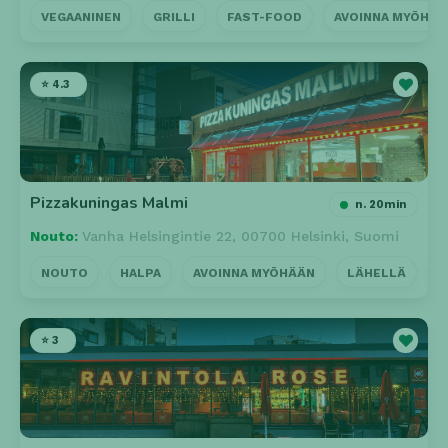
VEGAANINEN
GRILLI
FAST-FOOD
AVOINNA MYÖHÄÄ
⭐ 4.3
Pizzakuningas Malmi
n. 20min
Nouto:
Vanha Helsingintie 22, 00700 Helsinki, Suomi
NOUTO
HALPA
AVOINNA MYÖHÄÄN
LÄHELLÄ
K
⭐ 3