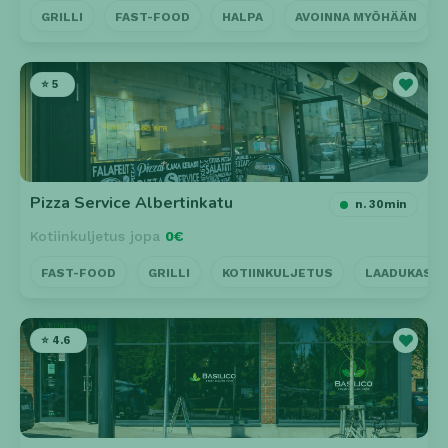
GRILLI
FAST-FOOD
HALPA
AVOINNA MYÖHÄÄN
⭐ 5
Pizza Service Albertinkatu
n. 30min
Kotiinkuljetus jopa
0€
FAST-FOOD
GRILLI
KOTIINKULJETUS
LAADUKAS P
⭐ 4.6