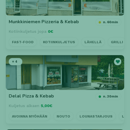
Munkkiniemen Pizzeria & Kebab
n. 60min
Kotiinkuljetus jopa
0€
FAST-FOOD
KOTIINKULJETUS
LÄHELLÄ
GRILLI
⭐ 4
Delal Pizza & Kebab
n. 30min
Kuljetus alkaen
5,00€
AVOINNA MYÖHÄÄN
NOUTO
LOUNASTARJOUS
LÄH