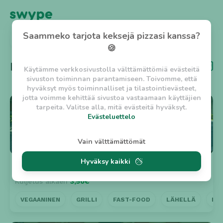
Saammeko tarjota keksejä pizzasi kanssa?
TAKAISIN
🍪
Kategoria
Kebab
Käytämme verkkosivustolla välttämättömiä evästeitä
sivuston toiminnan parantamiseen. Toivomme, että
hyväksyt myös toiminnalliset ja tilastointievästeet,
jotta voimme kehittää sivustoa vastaamaan käyttäjien
⭐ 5
tarpeita. Valitse alla, mitä evästeitä hyväksyt.
Evästeluettelo
Evästeluettelo
Vain välttämättömät
Välttämättömät evästeet
Hyväksy kaikki
w_asession
- Lyhytaikainen istuntoeväste, jonka
Hermannin Pizzeria
n. 30min
tarkoituksena on estää vaarallista liikennettä
Kuljetus alkaen
3,50€
sivustolla. (2 tuntia)
w_usession
- Pitkäaikainen käyttäjäistunto, jonka
VEGAANINEN
GRILLI
FAST-FOOD
LÄHELLÄ
KO
tarkoituksena on auttaa käyttäjää tilausten
tekemisessä ja omien tietojen tallentamisessa. (2
viikkoa)