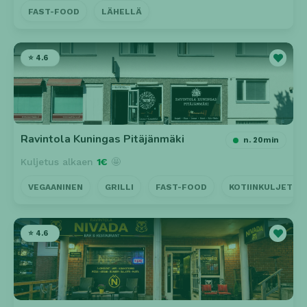
FAST-FOOD
LÄHELLÄ
⭐ 4.6
Ravintola Kuningas Pitäjänmäki
n. 20min
Kuljetus alkaen
1€
🤩
VEGAANINEN
GRILLI
FAST-FOOD
KOTIINKULJETUS
⭐ 4.6