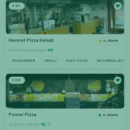
⭐ 4.1
Nemrut Pizza Kebab
n. 45min
Kotiinkuljetus jopa
0€
VEGAANINEN
GRILLI
FAST-FOOD
KOTIINKULJETUS
⭐ 2.6
Power Pizza
n. 30min
Kuljetus alkaen
1€
🤩