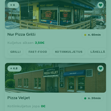
⭐ 4
Nur Pizza Grilli
n. 60min
Kuljetus alkaen
3,50€
GRILLI
FAST-FOOD
KOTIINKULJETUS
LÄHELLÄ
⭐ 4.8
Pizza Veljet
n. 30min
Kotiinkuljetus jopa
0€