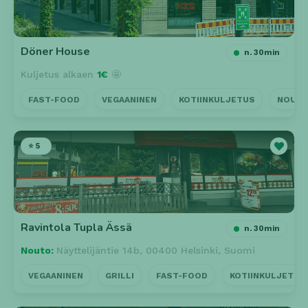
Döner House
n. 30min
Kuljetus alkaen
1€
🤩
FAST-FOOD
VEGAANINEN
KOTIINKULJETUS
NOUT
⭐ 5
Ravintola Tupla Ässä
n. 30min
Nouto:
Näyttelijäntie 14b, 00400 Helsinki, Suomi
VEGAANINEN
GRILLI
FAST-FOOD
KOTIINKULJETUS