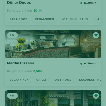
Döner Dudes
n. 30min
Kuljetus alkaen
1€
🤩
FAST-FOOD
VEGAANINEN
KOTIINKULJETUS
LÄHEL
⭐ 5
Mardin Pizzeria
n. 30min
Kuljetus alkaen
3,50€
VEGAANINEN
GRILLI
FAST-FOOD
LAADUKAS PALVE
⭐ 5