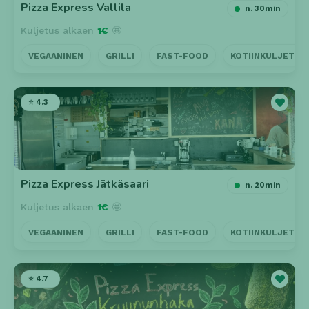
Pizza Express Vallila
n. 30min
Kuljetus alkaen
1€
🤩
VEGAANINEN
GRILLI
FAST-FOOD
KOTIINKULJETUS
⭐ 4.3
Pizza Express Jätkäsaari
n. 20min
Kuljetus alkaen
1€
🤩
VEGAANINEN
GRILLI
FAST-FOOD
KOTIINKULJETUS
⭐ 4.7