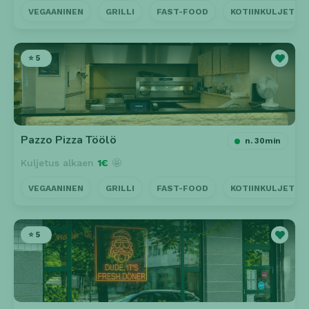
VEGAANINEN
GRILLI
FAST-FOOD
KOTIINKULJETUS
⭐ 5
Pazzo Pizza Töölö
n. 30min
Kuljetus alkaen
1€
🤩
VEGAANINEN
GRILLI
FAST-FOOD
KOTIINKULJETUS
⭐ 5