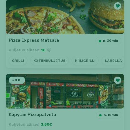
Pizza Express Metsälä
n. 30min
Kuljetus alkaen
1€
🤩
GRILLI
KOTIINKULJETUS
HIILIGRILLI
LÄHELLÄ
⭐ 3.8
Käpylän Pizzapalvelu
n. 10min
Kuljetus alkaen
3,50€