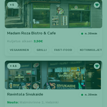
⭐ 5
Madam Roza Bistro & Cafe
n. 30min
Kuljetus alkaen
3,50€
VEGAANINEN
GRILLI
FAST-FOOD
KOTIINKULJETUS
⭐ 4.5
Ravintola Sivukaide
n. 20min
Nouto:
Malminrinne 2, Helsinki