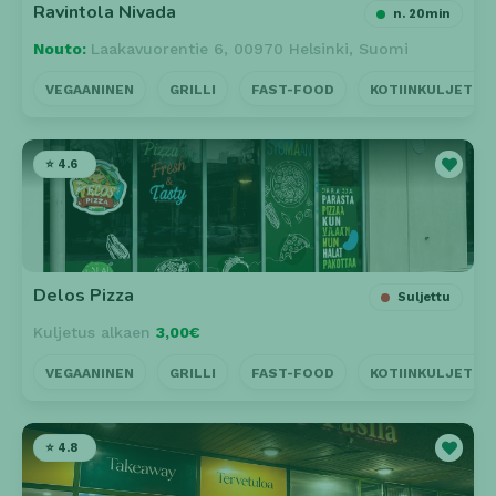
Ravintola Nivada
n. 20min
Nouto:
Laakavuorentie 6, 00970 Helsinki, Suomi
VEGAANINEN
GRILLI
FAST-FOOD
KOTIINKULJETUS
⭐ 4.6
Delos Pizza
Suljettu
Kuljetus alkaen
3,00€
VEGAANINEN
GRILLI
FAST-FOOD
KOTIINKULJETUS
⭐ 4.8