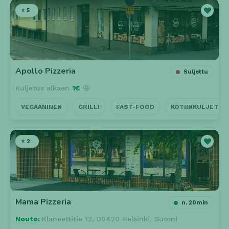
⭐ 5
Apollo Pizzeria
Suljettu
Kuljetus alkaen
1€
🤩
VEGAANINEN
GRILLI
FAST-FOOD
KOTIINKULJETUS
⭐ 2
Mama Pizzeria
n. 20min
Nouto:
Klaneettitie 12, 00420 Helsinki, Suomi