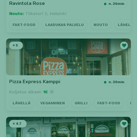
Ravintola Rose
n. 30min
Nouto:
Tilketori 2, Helsinki
FAST-FOOD
LAADUKAS PALVELU
NOUTO
LÄHELLÄ
⭐ 5
Pizza Express Kamppi
n. 30min
Kuljetus alkaen
1€
🤩
LÄHELLÄ
VEGAANINEN
GRILLI
FAST-FOOD
KO
⭐ 4.7