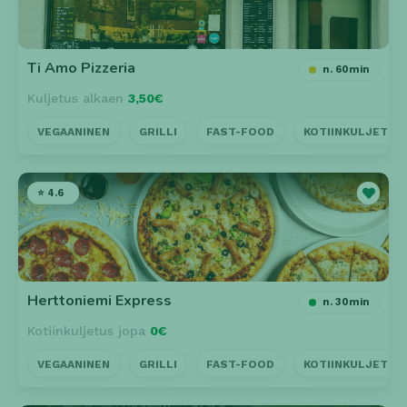
Ti Amo Pizzeria
n. 60min
Kuljetus alkaen
3,50€
VEGAANINEN
GRILLI
FAST-FOOD
KOTIINKULJETUS
⭐ 4.6
Herttoniemi Express
n. 30min
Kotiinkuljetus jopa
0€
VEGAANINEN
GRILLI
FAST-FOOD
KOTIINKULJETUS