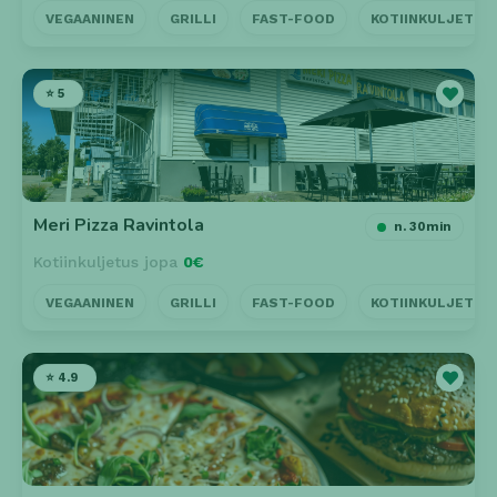
VEGAANINEN
GRILLI
FAST-FOOD
KOTIINKULJETUS
⭐ 5
Meri Pizza Ravintola
n. 30min
Kotiinkuljetus jopa
0€
VEGAANINEN
GRILLI
FAST-FOOD
KOTIINKULJETUS
⭐ 4.9