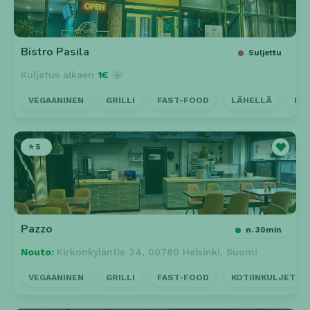
Bistro Pasila
Suljettu
Kuljetus alkaen
1€
🤩
VEGAANINEN
GRILLI
FAST-FOOD
LÄHELLÄ
KO
⭐ 5
Pazzo
n. 30min
Nouto:
Kirkonkyläntie 34, 00780 Helsinki, Suomi
VEGAANINEN
GRILLI
FAST-FOOD
KOTIINKULJETUS