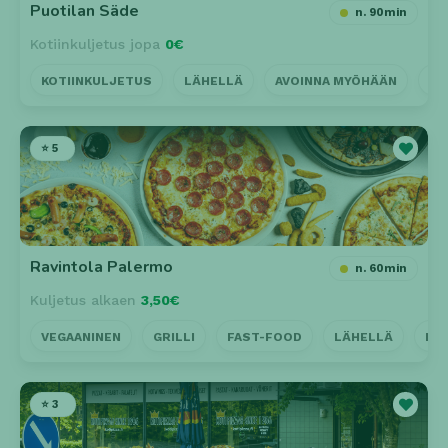
Puotilan Säde
n. 90min
Kotiinkuljetus jopa
0€
KOTIINKULJETUS
LÄHELLÄ
AVOINNA MYÖHÄÄN
GR
⭐ 5
Ravintola Palermo
n. 60min
Kuljetus alkaen
3,50€
VEGAANINEN
GRILLI
FAST-FOOD
LÄHELLÄ
KO
⭐ 3