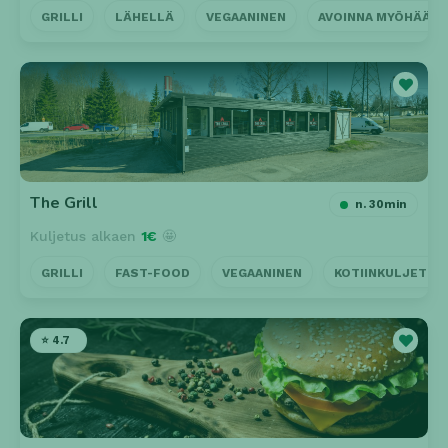
GRILLI
LÄHELLÄ
VEGAANINEN
AVOINNA MYÖHÄÄN
The Grill
n. 30min
Kuljetus alkaen
1€
🤩
GRILLI
FAST-FOOD
VEGAANINEN
KOTIINKULJETUS
⭐ 4.7